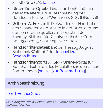
S. 356 (Nr. 487A). [
online
]
Ulrich-Dieter Oppitz
, Deutsche Rechtsbücher
des Mittelalters, Bd. II: Beschreibung der
Handschriften, Köln/Wien 1990, S. 876 (Nr. 1598).
Wilhelm A. Eckhardt
, Die Waldecker Handschrift
des Staatsarchivs Marburg in der Überlieferung
der Femerechtsquellen, in: Zeitschrift der
Savigny-Stiftung für Rechtsgeschichte. Germ.
Abt. 133 (2016), S. 81-109, hier S. 109.
Handschriftendatenbank
der Herzog August
Bibliothek Wolfenbüttel. [
online
] [
zur
Beschreibung
]
Handschriftenportal (HSP)
- Online-Portal für
Buchhandschriften des Mittelalters in deutschen
Sammlungen [
online
] [
zur Beschreibung
]
Archivbeschreibung
Emil Henrici (1907)
Mitteilungen von Wieland Carls, Elke Krotz, Sine Nomine,
Kathleen Zeidler