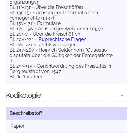
Ergänzungen
Bl. 11r-13r = Über die Freischöffen
Bl. 13r-15r = Arnsberger Reformation der
Femegerichte (1437)
Bl. 15v-17r = Formulare
Bl. 17v-19v = Arnsberger Weistümer (1437)
Bl. 20r-v = Über die Freischöffen
Bl. 20v-22r =
'Ruprechtsche Fragen'
Bl. 22v-24r = Rechtsweisungen
Bl. 24v-28v = Heinrich Seldenhorn: 'Quaestio
disputata über die Gültigkeit der Femegerichte'
II.
Bl. 29r-31v = Gerichtsordnung des Freistuhls in
Bergneustadt von 1547
Bl. *Ir-*IIv = leer
Kodikologie
Beschreibstoff
Papier