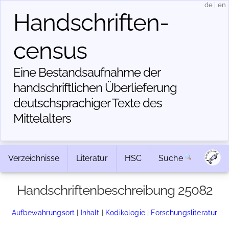
de
|
en
Handschriften­
census
Eine Bestandsaufnahme der
handschriftlichen Über­lieferung
deutschsprachiger Texte des
Mittelalters
Verzeichnisse
Literatur
HSC
Suche
Handschriftenbeschreibung 25082
Aufbewahrungsort
|
Inhalt
|
Kodikologie
|
Forschungsliteratur