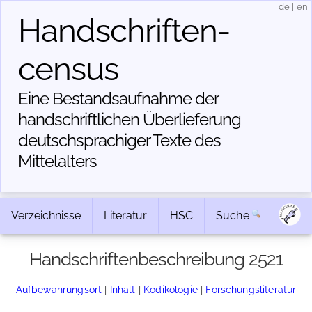
de
|
en
Handschriften­
census
Eine Bestandsaufnahme der
handschriftlichen Über­lieferung
deutschsprachiger Texte des
Mittelalters
Verzeichnisse
Literatur
HSC
Suche
Handschriftenbeschreibung 2521
Aufbewahrungsort
|
Inhalt
|
Kodikologie
|
Forschungsliteratur