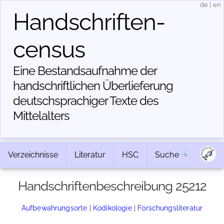
de
|
en
Handschriften­
census
Eine Bestandsaufnahme der
handschriftlichen Über­lieferung
deutschsprachiger Texte des
Mittelalters
Verzeichnisse
Literatur
HSC
Suche
Handschriftenbeschreibung 25212
Aufbewahrungsorte
|
Kodikologie
|
Forschungsliteratur