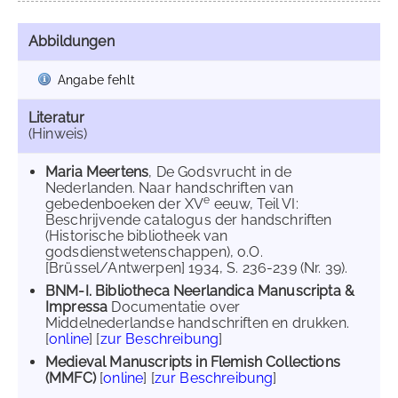
Abbildungen
Angabe fehlt
Literatur
(Hinweis)
Maria Meertens
, De Godsvrucht in de
Nederlanden. Naar handschriften van
e
gebedenboeken der XV
eeuw, Teil VI:
Beschrijvende catalogus der handschriften
(Historische bibliotheek van
godsdienstwetenschappen), o.O.
[Brüssel/Antwerpen] 1934, S. 236-239 (Nr. 39).
BNM-I. Bibliotheca Neerlandica Manuscripta &
Impressa
Documentatie over
Middelnederlandse handschriften en drukken.
[
online
] [
zur Beschreibung
]
Medieval Manuscripts in Flemish Collections
(MMFC)
[
online
] [
zur Beschreibung
]