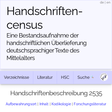
de
|
en
Handschriften­
census
Eine Bestandsaufnahme der
handschriftlichen Über­lieferung
deutschsprachiger Texte des
Mittelalters
Verzeichnisse
Literatur
HSC
Suche
Handschriftenbeschreibung 2535
Aufbewahrungsort
|
Inhalt
|
Kodikologie
|
Forschungsliteratur