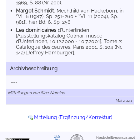
1969, S. 88 (Nr. 200).
Margot Schmidt
, Mechthild von Hackeborn, in:
2
2
VL 6 (1987), Sp. 251-260 +
VL 11 (2004), Sp.
981f., hier Bd. 6, Sp. 256.
Les dominicaines
d'Unterlinden
[Ausstellungskatalog Colmar, musée
d'Unterlinden, 10.12.2000 - 10.7.2001], Tome 2:
Catalogue des œuvres, Paris 2001, S. 104 (Nr.
142) [Jeffrey Hamburger].
Archivbeschreibung
---
Mitteilungen von Sine Nomine
Mai 2021
Mitteilung (Ergänzung/Korrektur)
Handschriftencensus 2026