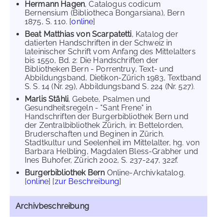
Hermann Hagen
, Catalogus codicum
Bernensium (Bibliotheca Bongarsiana), Bern
1875, S. 110. [
online
]
Beat Matthias von Scarpatetti
, Katalog der
datierten Handschriften in der Schweiz in
lateinischer Schrift vom Anfang des Mittelalters
bis 1550, Bd. 2: Die Handschriften der
Bibliotheken Bern - Porrentruy, Text- und
Abbildungsband, Dietikon-Zürich 1983, Textband
S. S. 14 (Nr. 29), Abbildungsband S. 224 (Nr. 527).
Marlis Stähli
, Gebete, Psalmen und
Gesundheitsregeln - "Sant Frene" in
Handschriften der Burgerbibliothek Bern und
der Zentralbibliothek Zürich, in: Bettelorden,
Bruderschaften und Beginen in Zürich.
Stadtkultur und Seelenheil im Mittelalter, hg. von
Barbara Helbling, Magdalen Bless-Grabher und
Ines Buhofer, Zürich 2002, S. 237-247, 322f.
Burgerbibliothek Bern
Online-Archivkatalog.
[
online
] [
zur Beschreibung
]
Archivbeschreibung