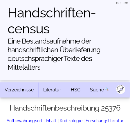
de
|
en
Handschriften­
census
Eine Bestandsaufnahme der
handschriftlichen Über­lieferung
deutschsprachiger Texte des
Mittelalters
Verzeichnisse
Literatur
HSC
Suche
Handschriftenbeschreibung 25376
Aufbewahrungsort
|
Inhalt
|
Kodikologie
|
Forschungsliteratur