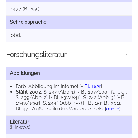
1477 (Bl. 15r)
Schreibsprache
obd.
Forschungsliteratur
Abbildungen
Farb-Abbildung im Internet
[=
Bl. 182r
]
Stähli
2002
, S. 237 (Abb. 1) [= Bl. 10v/10ar, farbig]
,
S. 239 (Abb. 2) [= Bl. 83v/84r]
, S. 242 (Abb. 3) [= Bl.
194v/195r]
, S. 244f. (Abb. 4-7) [= Bl. 15r, Bl. 301r,
Bl. 47r, Außenseite des Vorderdeckels]
[
Quelle
]
Literatur
(Hinweis)