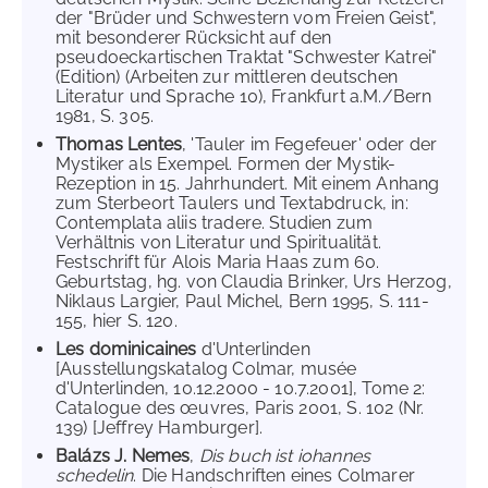
der "Brüder und Schwestern vom Freien Geist",
mit besonderer Rücksicht auf den
pseudoeckartischen Traktat "Schwester Katrei"
(Edition) (Arbeiten zur mittleren deutschen
Literatur und Sprache 10), Frankfurt a.M./Bern
1981, S. 305.
Thomas Lentes
, 'Tauler im Fegefeuer' oder der
Mystiker als Exempel. Formen der Mystik-
Rezeption in 15. Jahrhundert. Mit einem Anhang
zum Sterbeort Taulers und Textabdruck, in:
Contemplata aliis tradere. Studien zum
Verhältnis von Literatur und Spiritualität.
Festschrift für Alois Maria Haas zum 60.
Geburtstag, hg. von Claudia Brinker, Urs Herzog,
Niklaus Largier, Paul Michel, Bern 1995, S. 111-
155, hier S. 120.
Les dominicaines
d'Unterlinden
[Ausstellungskatalog Colmar, musée
d'Unterlinden, 10.12.2000 - 10.7.2001], Tome 2:
Catalogue des œuvres, Paris 2001, S. 102 (Nr.
139) [Jeffrey Hamburger].
Balázs J. Nemes
,
Dis buch ist iohannes
schedelin
. Die Handschriften eines Colmarer