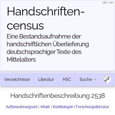
de
|
en
Handschriften­
census
Eine Bestandsaufnahme der
handschriftlichen Über­lieferung
deutschsprachiger Texte des
Mittelalters
Verzeichnisse
Literatur
HSC
Suche
Handschriftenbeschreibung 2538
Aufbewahrungsort
|
Inhalt
|
Kodikologie
|
Forschungsliteratur