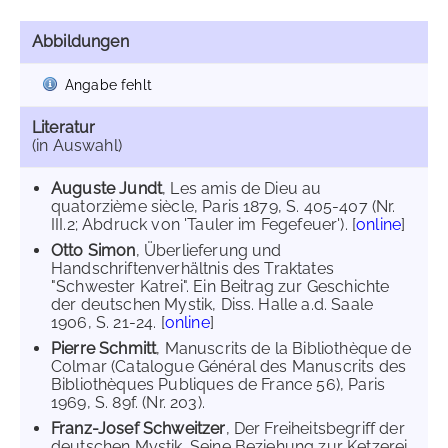
Abbildungen
Angabe fehlt
Literatur
(in Auswahl)
Auguste Jundt
, Les amis de Dieu au
quatorzième siècle, Paris 1879, S. 405-407 (Nr.
III.2; Abdruck von 'Tauler im Fegefeuer'). [
online
]
Otto Simon
, Überlieferung und
Handschriftenverhältnis des Traktates
"Schwester Katrei". Ein Beitrag zur Geschichte
der deutschen Mystik, Diss. Halle a.d. Saale
1906, S. 21-24. [
online
]
Pierre Schmitt
, Manuscrits de la Bibliothèque de
Colmar (Catalogue Général des Manuscrits des
Bibliothèques Publiques de France 56), Paris
1969, S. 89f. (Nr. 203).
Franz-Josef Schweitzer
, Der Freiheitsbegriff der
deutschen Mystik. Seine Beziehung zur Ketzerei