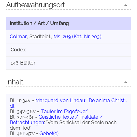
Aufbewahrungsort
Institution / Art / Umfang
Colmar
, Stadtbibl.,
Ms. 269 (Kat.-Nr. 203)
Codex
146 Blätter
Inhalt
Bl. 1r-34v =
Marquard von Lindau
:
'De anima Christi',
dt.
Bl. 34v-36v =
'Tauler im Fegefeuer'
Bl. 37r-46r =
Geistliche Texte / Traktate /
Betrachtungen
: 'Vom Schicksal der Seele nach
dem Tod'
Bl. 46r-47v =
Gebet(e)