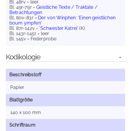
Bl. 48rv = leer
Bl. 49r-79r =
Geistliche Texte / Traktate /
Betrachtungen
Bl. 80v-83r =
Der von Winphen
:
'Einen geistlichen
boum ympfen'
Bl. 87r-142v =
'Schwester Katrei'
(K)
Bl. 143r-145r = leer
Bl. 145v = Federprobe
Kodikologie
Beschreibstoff
Papier
Blattgröße
140 x 100 mm
Schriftraum