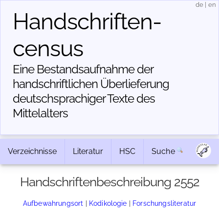
de
|
en
Handschriften­
census
Eine Bestandsaufnahme der
handschriftlichen Über­lieferung
deutschsprachiger Texte des
Mittelalters
Verzeichnisse
Literatur
HSC
Suche
Handschriftenbeschreibung 2552
Aufbewahrungsort
|
Kodikologie
|
Forschungsliteratur