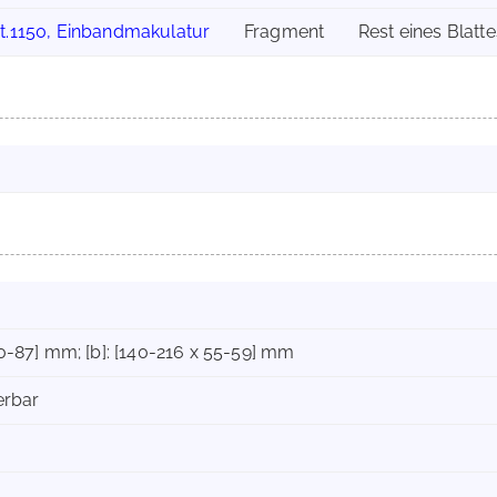
pt.1150, Einbandmakulatur
Fragment
Rest eines Blatte
80-87] mm; [b]: [140-216 x 55-59] mm
erbar