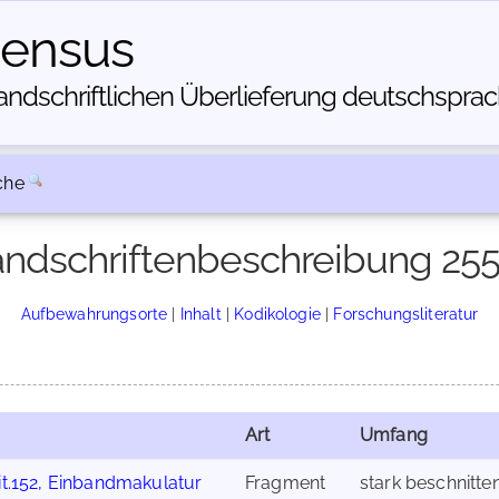
census
dschriftlichen Über­lieferung deutschsprachi
che
ndschriftenbeschreibung 25
Aufbewahrungsorte
|
Inhalt
|
Kodikologie
|
Forschungsliteratur
Art
Umfang
lit.152, Einbandmakulatur
Fragment
stark beschnitten