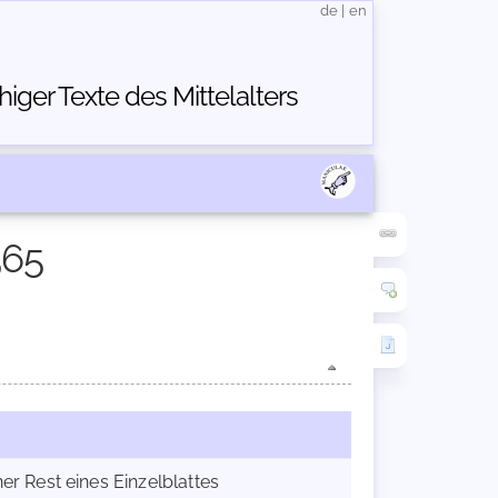
de
|
en
ger Texte des Mittelalters
565
er Rest eines Einzelblattes