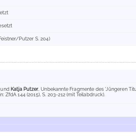
etzt
esetzt
 (Feistner/Putzer S. 204)
und
Katja Putzer
, Unbekannte Fragmente des 'Jüngeren Titure
: ZfdA 144 (2015), S. 203-212 (mit Teilabdruck).