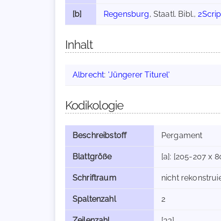
[b]
Regensburg
, Staatl. Bibl.,
2Scri
Inhalt
Albrecht
:
'Jüngerer Titurel'
Kodikologie
Beschreibstoff
Pergament
Blattgröße
[a]: [205-207 x 
Schriftraum
nicht rekonstrui
Spaltenzahl
2
Zeilenzahl
[33]