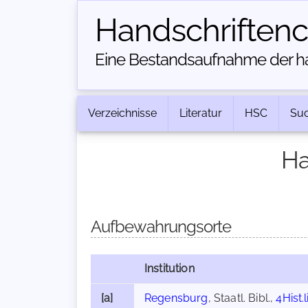
Handschriften­
Eine Bestandsaufnahme der han
Verzeichnisse
Literatur
HSC
Su
Ha
Aufbewahrungsorte
Institution
[a]
Regensburg
, Staatl. Bibl.,
4Hist.