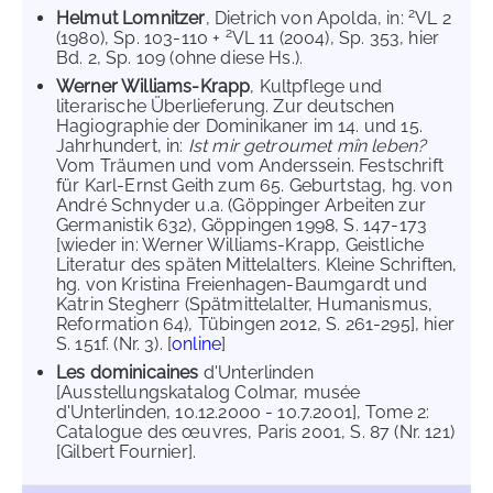
2
Helmut Lomnitzer
, Dietrich von Apolda, in:
VL 2
2
(1980), Sp. 103-110 +
VL 11 (2004), Sp. 353, hier
Bd. 2, Sp. 109 (ohne diese Hs.).
Werner Williams-Krapp
, Kultpflege und
literarische Überlieferung. Zur deutschen
Hagiographie der Dominikaner im 14. und 15.
Jahrhundert, in:
Ist mir getroumet mîn leben?
Vom Träumen und vom Anderssein. Festschrift
für Karl-Ernst Geith zum 65. Geburtstag, hg. von
André Schnyder u.a. (Göppinger Arbeiten zur
Germanistik 632), Göppingen 1998, S. 147-173
[wieder in: Werner Williams-Krapp, Geistliche
Literatur des späten Mittelalters. Kleine Schriften,
hg. von Kristina Freienhagen-Baumgardt und
Katrin Stegherr (Spätmittelalter, Humanismus,
Reformation 64), Tübingen 2012, S. 261-295], hier
S. 151f. (Nr. 3). [
online
]
Les dominicaines
d'Unterlinden
[Ausstellungskatalog Colmar, musée
d'Unterlinden, 10.12.2000 - 10.7.2001], Tome 2:
Catalogue des œuvres, Paris 2001, S. 87 (Nr. 121)
[Gilbert Fournier].