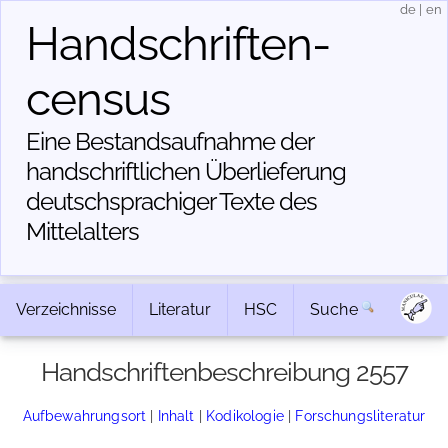
de
|
en
Handschriften­
census
Eine Bestandsaufnahme der
handschriftlichen Über­lieferung
deutschsprachiger Texte des
Mittelalters
Verzeichnisse
Literatur
HSC
Suche
Handschriftenbeschreibung 2557
Aufbewahrungsort
|
Inhalt
|
Kodikologie
|
Forschungsliteratur