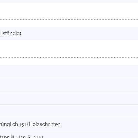
llständig)
rünglich 151) Holzschnitten
pr. ill. Hss. S. 346)