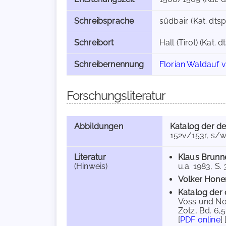
Schreibsprache
südbair. (Kat. dtspr
Schreibort
Hall (Tirol) (Kat. dt
Schreibernennung
Florian Waldauf 
Forschungsliteratur
Abbildungen
Katalog der de
152v/153r, s/w
Literatur
Klaus Brunn
(Hinweis)
u.a. 1983, S. 
Volker Hon
Katalog der 
Voss und Nor
Zotz, Bd. 6,5
[
PDF online
] 