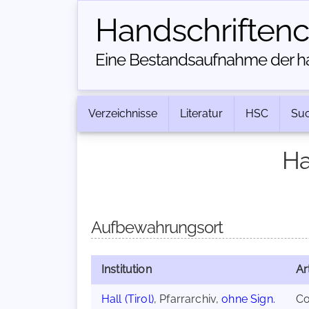
Handschriften­
Eine Bestandsaufnahme der han
Verzeichnisse
Literatur
HSC
Su
Ha
Aufbewahrungsort
Institution
Ar
Hall (Tirol)
, Pfarrarchiv,
ohne Sign.
C