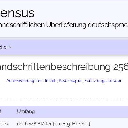
census
dschriftlichen Über­lieferung deutschsprachi
che
ndschriftenbeschreibung 25
Aufbewahrungsort
|
Inhalt
|
Kodikologie
|
Forschungsliteratur
t
Umfang
odex
noch 148 Blätter [s.u. Erg. Hinweis]