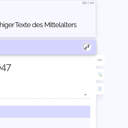
de
|
en
ger Texte des Mittelalters
647