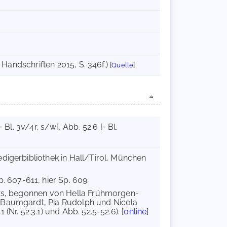
 Handschriften 2015, S. 346f.)
[
Quelle
]
[= Bl. 3v/4r, s/w]
, Abb. 52.6 [= Bl.
edigerbibliothek in Hall/Tirol, München
p. 607-611, hier Sp. 609.
ers, begonnen von Hella Frühmorgen-
n-Baumgardt, Pia Rudolph und Nicola
Nr. 52.3.1) und Abb. 52.5-52.6). [
online
]