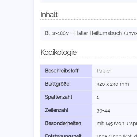
Inhalt
Bl. 1r-186v = 'Haller Heiltumsbuch' (unvo
Kodikologie
Beschreibstoff
Papier
Blattgröße
320 x 230 mm
Spaltenzahl
1
Zeilenzahl
39-44
Besonderheiten
mit 145 (von ursp
Entstehungszeit
1508/1509 (Kat. dts