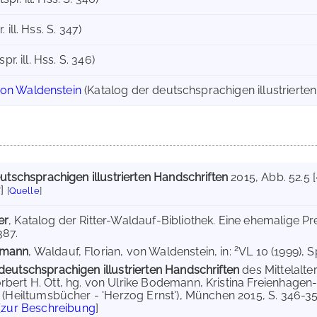
. ill. Hss. S. 347)
spr. ill. Hss. S. 346)
von Waldenstein
(Katalog der deutschsprachigen illustrierten
utschsprachigen illustrierten Handschriften
2015
, Abb. 52.5 
]
[
Quelle
]
er
, Katalog der Ritter-Waldauf-Bibliothek. Eine ehemalige Pr
387.
2
emann
, Waldauf, Florian, von Waldenstein, in:
VL 10 (1999), S
deutschsprachigen illustrierten Handschriften
des Mittelalt
bert H. Ott, hg. von Ulrike Bodemann, Kristina Freienhage
 (Heiltumsbücher - 'Herzog Ernst'), München 2015, S. 346-351 (
[
zur Beschreibung
]