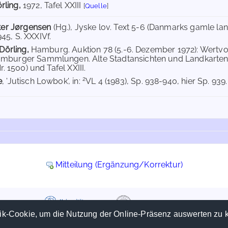
rling,
1972
, Tafel XXIII
[
Quelle
]
ter Jørgensen
(Hg.), Jyske lov. Text 5-6 (Danmarks gamle la
5, S. XXXIVf.
 Dörling,
Hamburg. Auktion 78 (5.-6. Dezember 1972): Wertvo
mburger Sammlungen. Alte Stadtansichten und Landkarten
r. 1500) und Tafel XXIII.
2
e
, 'Jutisch Lowbok', in:
VL 4 (1983), Sp. 938-940, hier Sp. 939.
Mitteilung (Ergänzung/Korrektur)
ik-Cookie, um die Nutzung der Online-Präsenz auswerten zu 