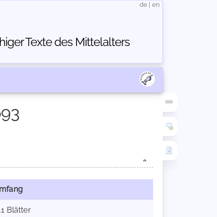
de
|
en
ger Texte des Mittelalters
693
mfang
41 Blätter