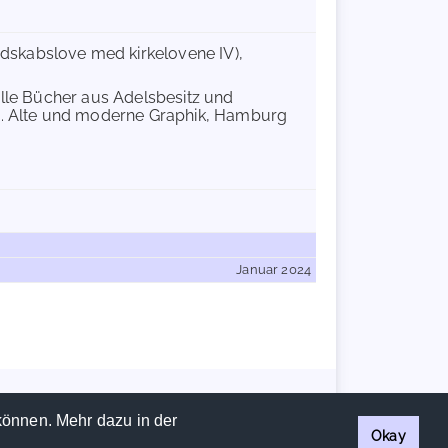
ndskabslove med kirkelovene IV),
lle Bücher aus Adelsbesitz und
. Alte und moderne Graphik, Hamburg
Januar 2024
Handschriftencensus 2026 |
Impressum
|
Datenschutzerklärung
können. Mehr dazu in der
Okay