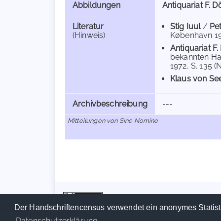
Abbildungen
Antiquariat F. Dö
Literatur
Stig Iuul
/
Pe
(Hinweis)
København 194
Antiquariat F.
bekannten Ha
1972, S. 135 (N
Klaus von Se
Archivbeschreibung
---
Mitteilungen von Sine Nomine
Der Handschriftencensus verwendet ein anonymes Statist
Datenschutzerklärung