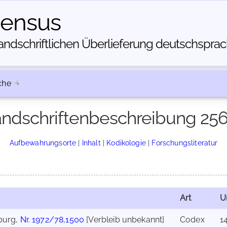
census
dschriftlichen Über­lieferung deutschsprachi
che
ndschriftenbeschreibung 25
Aufbewahrungsorte
|
Inhalt
|
Kodikologie
|
Forschungsliteratur
Art
U
mburg,
Nr. 1972/78,1500
[Verbleib unbekannt]
Codex
1