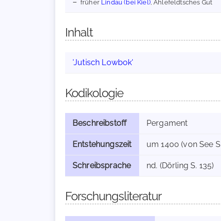
früher
Lindau (bei Kiel)
, Ahlefeldtsches Gut
Inhalt
'Jutisch Lowbok'
Kodikologie
Beschreibstoff
Pergament
Entstehungszeit
um 1400 (von See Sp
Schreibsprache
nd. (Dörling S. 135)
Forschungsliteratur