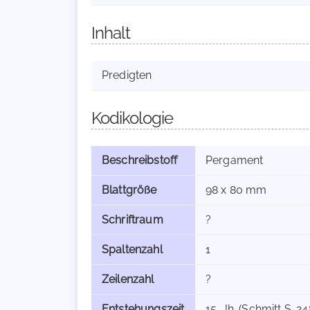
Inhalt
Predigten
Kodikologie
Beschreibstoff
Pergament
Blattgröße
98 x 80 mm
Schriftraum
?
Spaltenzahl
1
Zeilenzahl
?
Entstehungszeit
15. Jh. (Schmitt S. 24