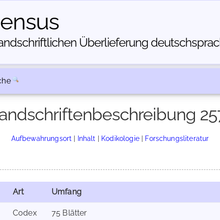
census
dschriftlichen Über­lieferung deutschsprachi
che
andschriftenbeschreibung 25
Aufbewahrungsort
|
Inhalt
|
Kodikologie
|
Forschungsliteratur
Art
Umfang
Codex
75 Blätter