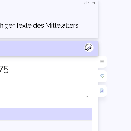
de
|
en
ger Texte des Mittelalters
75