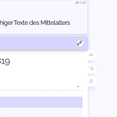
de
|
en
ger Texte des Mittelalters
819
r