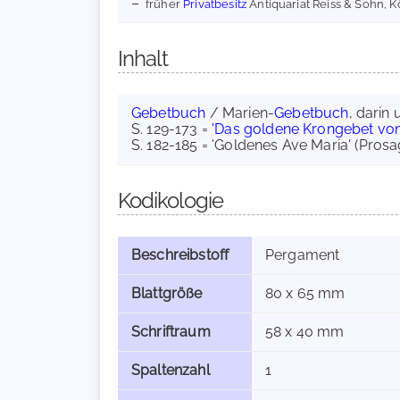
früher
Privatbesitz
Antiquariat Reiss & Sohn, K
Inhalt
Gebetbuch
/ Marien-
Gebetbuch
, darin u
S. 129-173 =
'Das goldene Krongebet von
S. 182-185 = 'Goldenes Ave Maria' (Pros
Kodikologie
Beschreibstoff
Pergament
Blattgröße
80 x 65 mm
Schriftraum
58 x 40 mm
Spaltenzahl
1