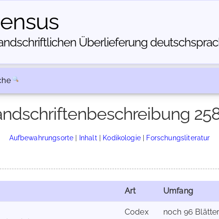
census
dschriftlichen Über­lieferung deutschsprachi
che
ndschriftenbeschreibung 25
Aufbewahrungsorte
|
Inhalt
|
Kodikologie
|
Forschungsliteratur
Art
Umfang
Codex
noch 96 Blätte