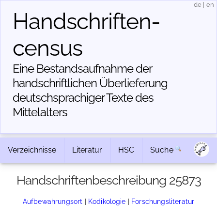
de
|
en
Handschriften­
census
Eine Bestandsaufnahme der
handschriftlichen Über­lieferung
deutschsprachiger Texte des
Mittelalters
Verzeichnisse
Literatur
HSC
Suche
Handschriftenbeschreibung 25873
Aufbewahrungsort
|
Kodikologie
|
Forschungsliteratur