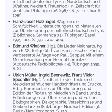
mittelhochdeutscher Lyrik in Norddeutschland
(Walther, Neidhart, Frauenlob), in: Zeitschrift für
deutsche Philologie 106 (1987), S. 72-112, hier S.
105f.
Franz-Josef Holznagel
, Wege in die
Schriftlichkeit. Untersuchungen und Materialien
zur Überlieferung der mittelhochdeutschen Lyrik
(Bibliotheca Germanica 32), Tübingen/Basel
1995, bes. S. 397f., 402-404.
Edmund Wießner
(Hg.), Die Lieder Neidharts, hg.
von E. W., fortgeführt von Hanns Fischer. Fünfte,
verbesserte Auflage von Paul Sappler. Mit einem
Melodienanhang von Helmut Lomnitzer
(Altdeutsche Textbibliothek 44), Tübingen 1999,
S. XI.
Ulrich Müller
,
Ingrid Bennewitz
,
Franz Viktor
Spechtler
(Hg.), Neidhart-Lieder. Texte und
Melodien sämtlicher Handschriften und Drucke,
Bd. 3: Kommentare zur Überlieferung und
Edition der Texte und Melodien in Band 1 und 2,
Erläuterungen zur Überlieferung und Edition,
Bibliographien, Diskographie, Verzeichnisse und
Konkordanzen (Salzburger Neidhart-Edition 3),
Berlin/New York 2007, S. 510.