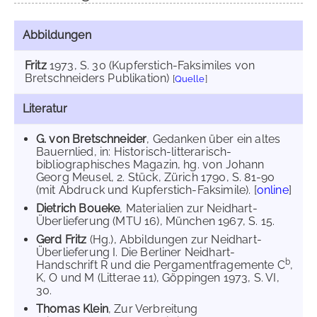
Abbildungen
Fritz
1973
, S. 30 (Kupferstich-Faksimiles von
Bretschneiders Publikation)
[
Quelle
]
Literatur
G. von Bretschneider
, Gedanken über ein altes
Bauernlied, in: Historisch-litterarisch-
bibliographisches Magazin, hg. von Johann
Georg Meusel, 2. Stück, Zürich 1790, S. 81-90
(mit Abdruck und Kupferstich-Faksimile). [
online
]
Dietrich Boueke
, Materialien zur Neidhart-
Überlieferung (MTU 16), München 1967, S. 15.
Gerd Fritz
(Hg.), Abbildungen zur Neidhart-
Überlieferung I. Die Berliner Neidhart-
b
Handschrift R und die Pergamentfragemente C
,
K, O und M (Litterae 11), Göppingen 1973, S. VI,
30.
Thomas Klein
, Zur Verbreitung