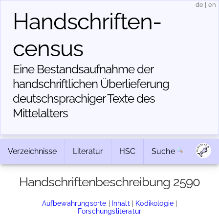
de
|
en
Handschriften­
census
Eine Bestandsaufnahme der
handschriftlichen Über­lieferung
deutschsprachiger Texte des
Mittelalters
Verzeichnisse
Literatur
HSC
Suche
Handschriftenbeschreibung 2590
Aufbewahrungsorte
|
Inhalt
|
Kodikologie
|
Forschungsliteratur