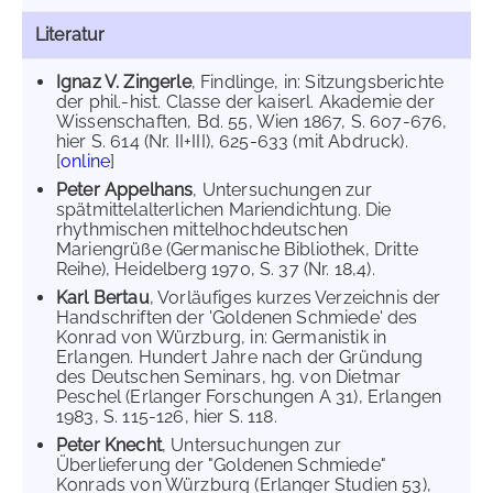
Literatur
Ignaz V. Zingerle
, Findlinge, in: Sitzungsberichte
der phil.-hist. Classe der kaiserl. Akademie der
Wissenschaften, Bd. 55, Wien 1867, S. 607-676,
hier S. 614 (Nr. II+III), 625-633 (mit Abdruck).
[
online
]
Peter Appelhans
, Untersuchungen zur
spätmittelalterlichen Mariendichtung. Die
rhythmischen mittelhochdeutschen
Mariengrüße (Germanische Bibliothek, Dritte
Reihe), Heidelberg 1970, S. 37 (Nr. 18,4).
Karl Bertau
, Vorläufiges kurzes Verzeichnis der
Handschriften der 'Goldenen Schmiede' des
Konrad von Würzburg, in: Germanistik in
Erlangen. Hundert Jahre nach der Gründung
des Deutschen Seminars, hg. von Dietmar
Peschel (Erlanger Forschungen A 31), Erlangen
1983, S. 115-126, hier S. 118.
Peter Knecht
, Untersuchungen zur
Überlieferung der "Goldenen Schmiede"
Konrads von Würzburg (Erlanger Studien 53),