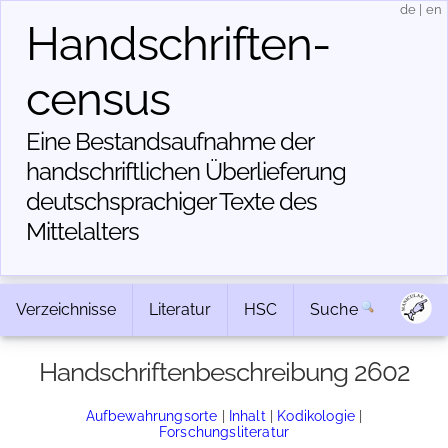
de
|
en
Handschriften­
census
Eine Bestandsaufnahme der
handschriftlichen Über­lieferung
deutschsprachiger Texte des
Mittelalters
Verzeichnisse
Literatur
HSC
Suche
Handschriftenbeschreibung 2602
Aufbewahrungsorte
|
Inhalt
|
Kodikologie
|
Forschungsliteratur