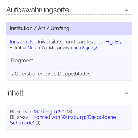
Aufbewahrungsorte
Institution / Art / Umfang
Innsbruck
, Universitäts- und Landesbibl.,
Frg. B 2
früher
Meran
, Gerichtsarchiv,
ohne Sign. (5)
Fragment
3 Querstreifen eines Doppelblattes
Inhalt
Bl. 1r-1v =
'Mariengrüße'
(M)
Bl. 2r-2v =
Konrad von Würzburg
:
'Die goldene
Schmiede'
(J)