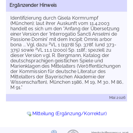
Ergänzender Hinweis
Identifizierung durch Gisela Kormrumpf
(München); laut ihrer Auskunft vom 11.4.2003
handelt es sich um den "Anfang der Übersetzung
einer Version der 'Interrogatio Sancti Anselmi de
Passione Domini' mit dem Incipit: Omnis arbor
2
bona ... Vgl. dazu
VL 1 (1978) Sp. 378f. (und 373-
2
375) sowie
VL 11,1 (2000) Sp. 118f.; speziell zu
dieser Version vgl. R. Bergmann, Katalog der
deutschsprachigen geistlichen Spiele und
Marienklagen des Mittelalters (Veröffentlichungen
der Kommission für deutsche Literatur des
Mittelalters der Bayerischen Akademie der
Wissenschaften), München 1986, M 19, M 30, M 86,
M 91."
Mai 2026
Mitteilung (Ergänzung/Korrektur)
Handschriftencensus 2026