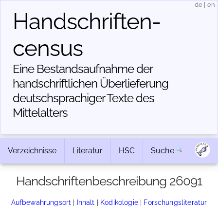
de
|
en
Handschriften­
census
Eine Bestandsaufnahme der
handschriftlichen Über­lieferung
deutschsprachiger Texte des
Mittelalters
Verzeichnisse
Literatur
HSC
Suche
Handschriftenbeschreibung 26091
Aufbewahrungsort
|
Inhalt
|
Kodikologie
|
Forschungsliteratur