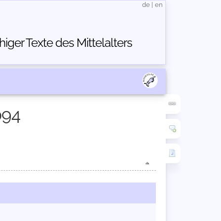
de
|
en
ger Texte des Mittelalters
094