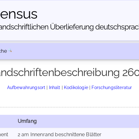
census
dschriftlichen Über­lieferung deutschsprachi
che
ndschriftenbeschreibung 26
Aufbewahrungsort
|
Inhalt
|
Kodikologie
|
Forschungsliteratur
Umfang
ent
2 am Innenrand beschnittene Blätter