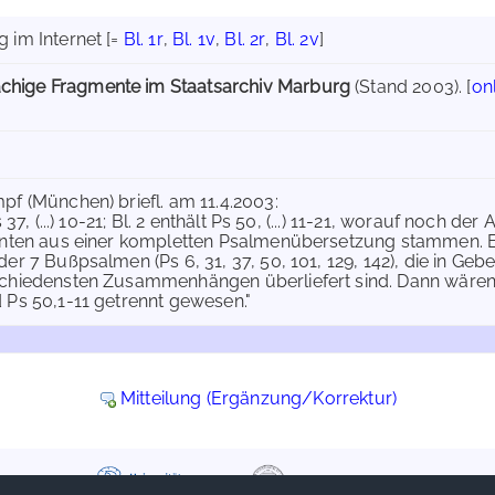
 im Internet
[=
Bl. 1r
,
Bl. 1v
,
Bl. 2r
,
Bl. 2v
]
chige Fragmente im Staatsarchiv Marburg
(Stand 2003). [
on
pf (München) briefl. am 11.4.2003:
s 37, (...) 10-21; Bl. 2 enthält Ps 50, (...) 11-21, worauf noch der 
önnten aus einer kompletten Psalmenübersetzung stammen. 
der 7 Bußpsalmen (Ps 6, 31, 37, 50, 101, 129, 142), die in G
chiedensten Zusammenhängen überliefert sind. Dann wären b
 Ps 50,1-11 getrennt gewesen."
Mitteilung (Ergänzung/Korrektur)