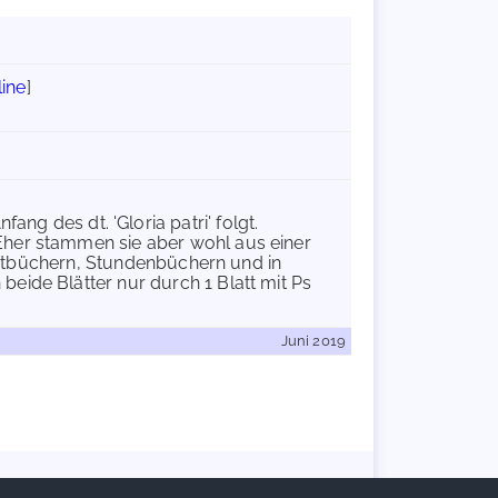
line
]
Anfang des dt. 'Gloria patri' folgt.
Eher stammen sie aber wohl aus einer
ebetbüchern, Stundenbüchern und in
eide Blätter nur durch 1 Blatt mit Ps
Juni 2019
Handschriftencensus 2026 |
Impressum
|
Datenschutzerklärung