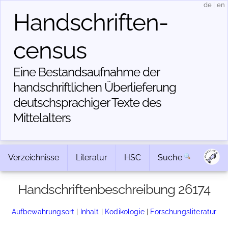
de
|
en
Handschriften­
census
Eine Bestandsaufnahme der
handschriftlichen Über­lieferung
deutschsprachiger Texte des
Mittelalters
Verzeichnisse
Literatur
HSC
Suche
Handschriftenbeschreibung 26174
Aufbewahrungsort
|
Inhalt
|
Kodikologie
|
Forschungsliteratur