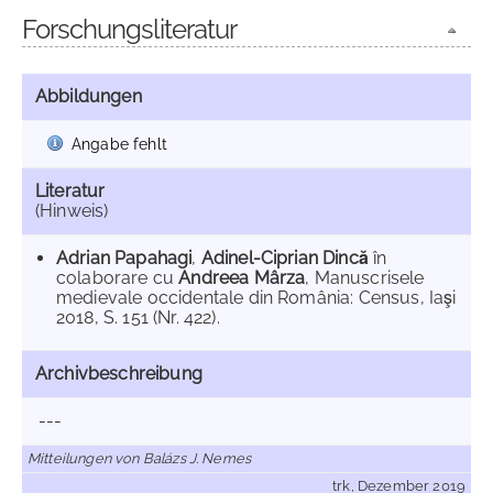
Forschungsliteratur
Abbildungen
Angabe fehlt
Literatur
(Hinweis)
Adrian Papahagi
,
Adinel-Ciprian Dincă
în
colaborare cu
Andreea Mârza
, Manuscrisele
medievale occidentale din România: Census, Iaşi
2018, S. 151 (Nr. 422).
Archivbeschreibung
---
Mitteilungen von Balázs J. Nemes
trk, Dezember 2019