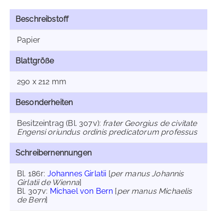
Beschreibstoff
Papier
Blattgröße
290 x 212 mm
Besonderheiten
Besitzeintrag (Bl. 307v):
frater Georgius de civitate
Engensi oriundus ordinis predicatorum professus
Schreibernennungen
Bl. 186r:
Johannes Girlatii
[
per manus Johannis
Girlatii de Wienna
]
Bl. 307v:
Michael von Bern
[
per manus Michaelis
de Bern
]