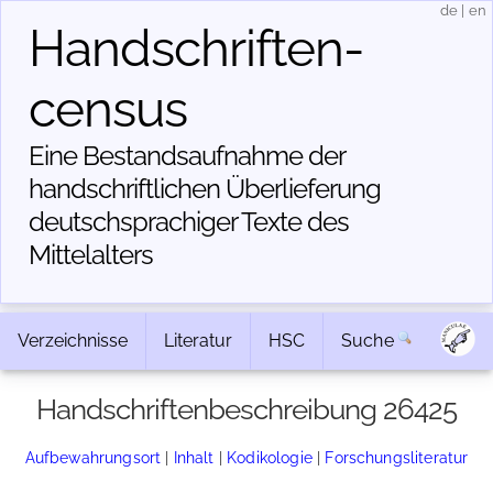
de
|
en
Handschriften­
census
Eine Bestandsaufnahme der
handschriftlichen Über­lieferung
deutschsprachiger Texte des
Mittelalters
Verzeichnisse
Literatur
HSC
Suche
Handschriftenbeschreibung 26425
Aufbewahrungsort
|
Inhalt
|
Kodikologie
|
Forschungsliteratur