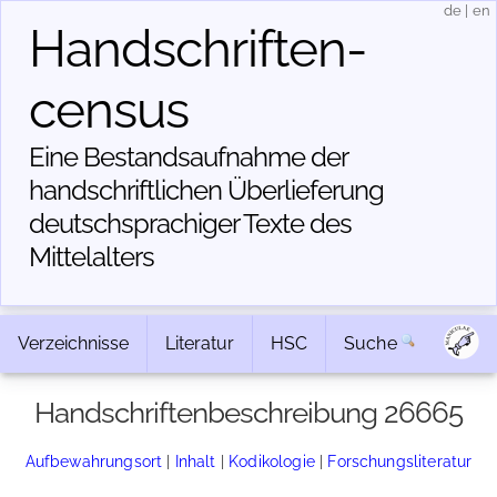
de
|
en
Handschriften­
census
Eine Bestandsaufnahme der
handschriftlichen Über­lieferung
deutschsprachiger Texte des
Mittelalters
Verzeichnisse
Literatur
HSC
Suche
Handschriftenbeschreibung 26665
Aufbewahrungsort
|
Inhalt
|
Kodikologie
|
Forschungsliteratur