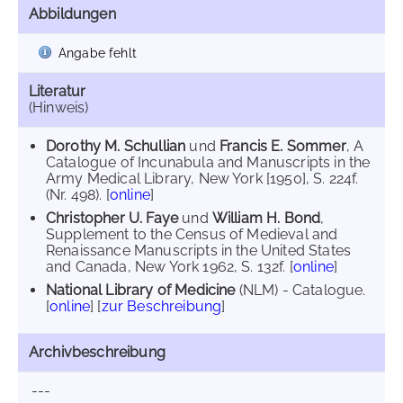
Abbildungen
Angabe fehlt
Literatur
(Hinweis)
Dorothy M. Schullian
und
Francis E. Sommer
, A
Catalogue of Incunabula and Manuscripts in the
Army Medical Library, New York [1950], S. 224f.
(Nr. 498). [
online
]
Christopher U. Faye
und
William H. Bond
,
Supplement to the Census of Medieval and
Renaissance Manuscripts in the United States
and Canada, New York 1962, S. 132f. [
online
]
National Library of Medicine
(NLM) - Catalogue.
[
online
] [
zur Beschreibung
]
Archivbeschreibung
---