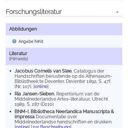
Forschungsliteratur
Abbildungen
Angabe fehlt
Literatur
(Hinweis)
Jacobus Cornelis van Slee
, Catalogus der
Handschriften berustende op de Athenaeum-
Bibliotheek te Deventer, Deventer 1892, S. 47f.
(Nr. 107). [
online
]
Ria Jansen-Sieben
, Repertorium van de
Middelnederlandse Artes-literatuur, Utrecht
1989, S. 287 (D210).
BNM-I. Bibliotheca Neerlandica Manuscripta &
Impressa
Documentatie over
Middelnederlandse handschriften en drukken.
[
online
] [
zur Beschreibung
]