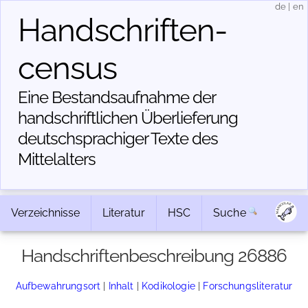
de
|
en
Handschriften­
census
Eine Bestandsaufnahme der
handschriftlichen Über­lieferung
deutschsprachiger Texte des
Mittelalters
Verzeichnisse
Literatur
HSC
Suche
Handschriftenbeschreibung 26886
Aufbewahrungsort
|
Inhalt
|
Kodikologie
|
Forschungsliteratur