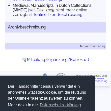
Medieval Manuscripts in Dutch Collections
(MMDC)
[seit Dez. 2025 nicht mehr online
verfügbar]. [
online
] [
zur Beschreibung
]
Archivbeschreibung
---
November 2024
Mitteilung (Ergänzung/Korrektur)
Handschriftencensus 2026
Impressum
|
Datenschutzerklärung
Der Handschriftencensus verwendet ein
anonymes Statistik-Cookie, um die Nutzung
der Online-Präsenz auswerten zu können.
Datenschutzerklärung
Mehr dazu in der