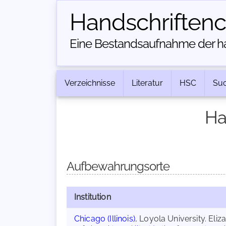
Handschriften­
Eine Bestandsaufnahme der han
Verzeichnisse
Literatur
HSC
Su
Ha
Aufbewahrungsorte
Institution
Chicago (Illinois)
, Loyola University. El