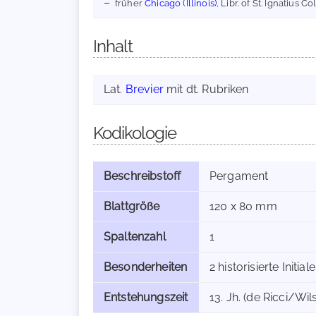
früher
Chicago (Illinois)
, Libr. of St. Ignatius C
Inhalt
Lat.
Brevier
mit dt. Rubriken
Kodikologie
Beschreibstoff
Pergament
Blattgröße
120 x 80 mm
Spaltenzahl
1
Besonderheiten
2 historisierte Initial
Entstehungszeit
13. Jh. (de Ricci/Wil