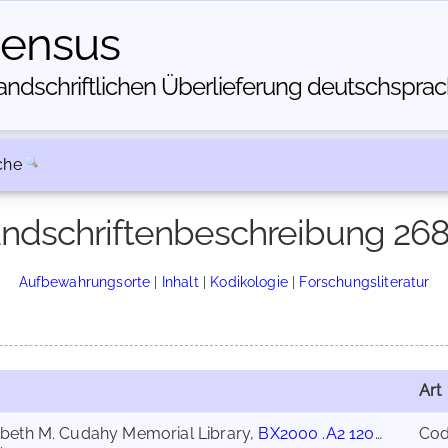
census
dschriftlichen Über­lieferung deutschsprachi
che
ndschriftenbeschreibung 26
Aufbewahrungsorte
|
Inhalt
|
Kodikologie
|
Forschungsliteratur
Art
izabeth M. Cudahy Memorial Library,
BX2000 .A2 1200z
Co