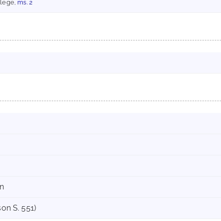
ollege,
ms. 2
en
son S. 551)