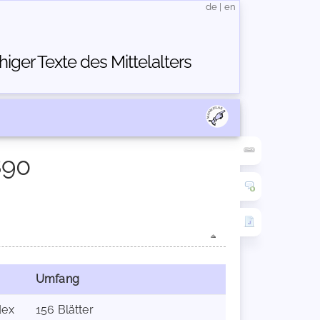
de
|
en
ger Texte des Mittelalters
890
Umfang
dex
156 Blätter