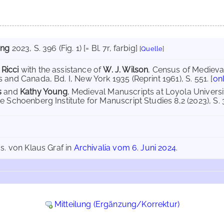
ung
2023
, S. 396 (Fig. 1) [= Bl. 7r, farbig]
[
Quelle
]
Ricci
with the assistance of
W. J. Wilson
, Census of Medieva
 and Canada, Bd. I, New York 1935 (Reprint 1961), S. 551. [
on
s
and
Kathy Young
, Medieval Manuscripts at Loyola Universi
e Schoenberg Institute for Manuscript Studies 8,2 (2023), S. 387
s. von Klaus Graf in
Archivalia vom 6. Juni 2024
.
Mitteilung (Ergänzung/Korrektur)