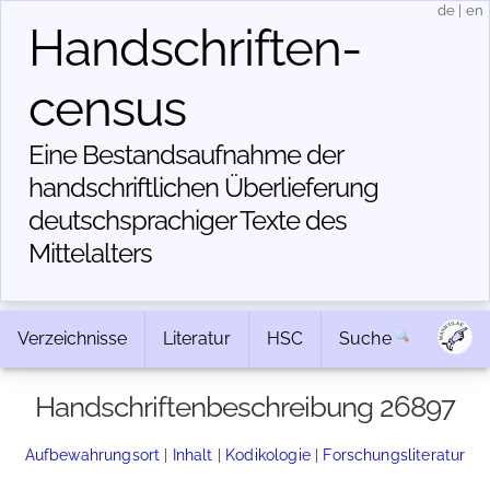
de
|
en
Handschriften­
census
Eine Bestandsaufnahme der
handschriftlichen Über­lieferung
deutschsprachiger Texte des
Mittelalters
Verzeichnisse
Literatur
HSC
Suche
Handschriftenbeschreibung 26897
Aufbewahrungsort
|
Inhalt
|
Kodikologie
|
Forschungsliteratur