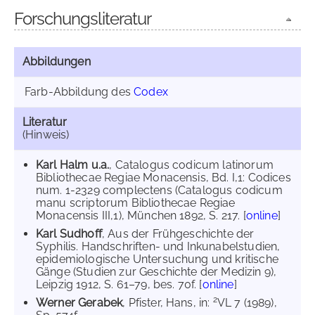
Forschungsliteratur
Abbildungen
Farb-Abbildung des
Codex
Literatur
(Hinweis)
Karl Halm u.a.
, Catalogus codicum latinorum
Bibliothecae Regiae Monacensis, Bd. I,1: Codices
num. 1-2329 complectens (Catalogus codicum
manu scriptorum Bibliothecae Regiae
Monacensis III,1), München 1892, S. 217. [
online
]
Karl Sudhoff
, Aus der Frühgeschichte der
Syphilis. Handschriften- und Inkunabelstudien,
epidemiologische Untersuchung und kritische
Gänge (Studien zur Geschichte der Medizin 9),
Leipzig 1912, S. 61–79, bes. 70f. [
online
]
2
Werner Gerabek
, Pfister, Hans, in:
VL 7 (1989),