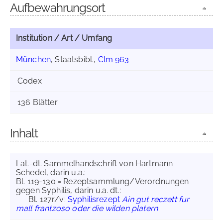
Aufbewahrungsort
Institution / Art / Umfang
München
, Staatsbibl.,
Clm 963
Codex
136 Blätter
Inhalt
Lat.-dt. Sammelhandschrift von Hartmann
Schedel, darin u.a.:
Bl. 119-130 = Rezeptsammlung/Verordnungen
gegen Syphilis, darin u.a. dt.:
Bl. 127r/v:
Syphilisrezept
Ain gut reczett fur
mall frantzoso oder die wilden platern