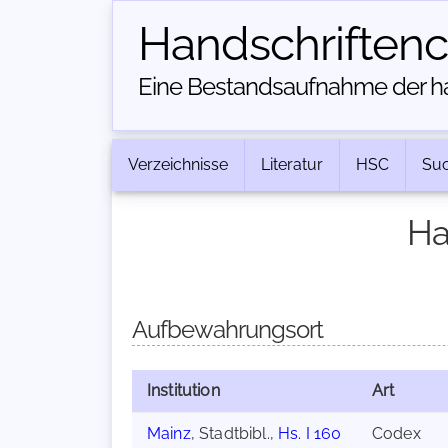
Handschriften­
Eine Bestandsaufnahme der han
Verzeichnisse
Literatur
HSC
Su
Ha
Aufbewahrungsort
Institution
Art
Mainz
, Stadtbibl.,
Hs. I 160
Codex