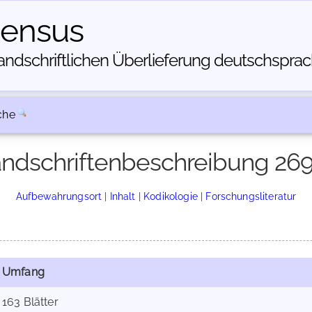
census
dschriftlichen Über­lieferung deutschsprachi
che
ndschriftenbeschreibung 26
Aufbewahrungsort
|
Inhalt
|
Kodikologie
|
Forschungsliteratur
Umfang
163 Blätter