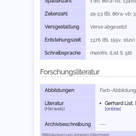
Spaltenzahl
1 (Bl. 86ra-vb, 134vb
Zeilenzahl
29-33 (Bl. 86ra-vb: 
Versgestaltung
Verse abgesetzt
Entstehungszeit
1376 (Bl. 155v, 162v)
Schreibsprache
rheinfrk. (List S. 58)
Forschungsliteratur
Abbildungen
Farb-Abbildun
Literatur
Gerhard List
,
(Hinweis)
[
online
]
Archivbeschreibung
---
Mitteilungen von Annelen Ottermann