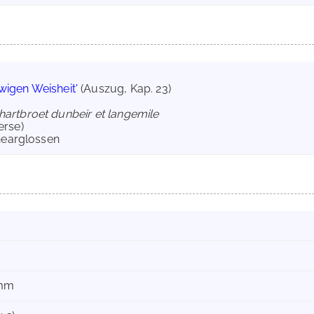
wigen Weisheit'
(Auszug, Kap. 23)
hartbroet dunbeir et langemile
erse)
linearglossen
 mm