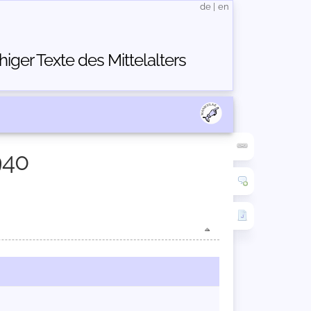
de
|
en
ger Texte des Mittelalters
940