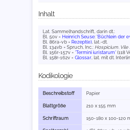
Inhalt
Lat. Sammelhandschrift, darin dt.:
Bl. 50v =
Heinrich Seuse
:
'Büchlein der e
Bl. 86ra-vb =
Rezept(e)
, lat.-dt.
Bl. 134vb = Spruch, Inc.:
Hospicium. Vile 
Bl. 156r-157v =
'Termini iuristarum'
(118 V
Bl. 158r-162v =
Glossar
, lat. mit dt. Inter
Kodikologie
Beschreibstoff
Papier
Blattgröße
210 x 155 mm
Schriftraum
150-180 x 100-120