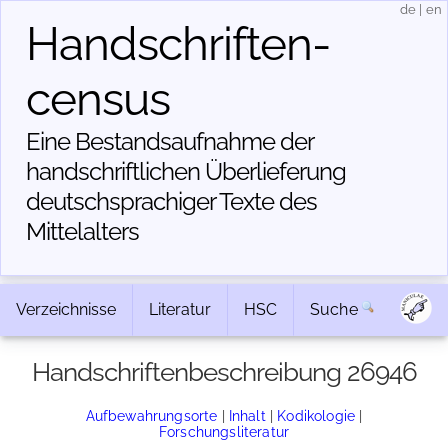
de
|
en
Handschriften­
census
Eine Bestandsaufnahme der
handschriftlichen Über­lieferung
deutschsprachiger Texte des
Mittelalters
Verzeichnisse
Literatur
HSC
Suche
Handschriftenbeschreibung 26946
Aufbewahrungsorte
|
Inhalt
|
Kodikologie
|
Forschungsliteratur