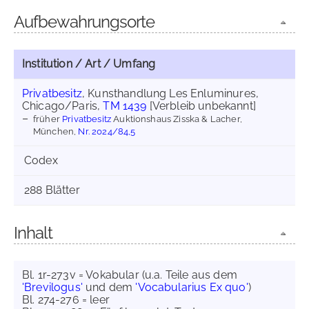
Aufbewahrungsorte
Institution / Art / Umfang
Privatbesitz
, Kunsthandlung Les Enluminures,
Chicago/Paris,
TM 1439
[Verbleib unbekannt]
früher
Privatbesitz
Auktionshaus Zisska & Lacher,
München,
Nr. 2024/84,5
Codex
288 Blätter
Inhalt
Bl. 1r-273v = Vokabular (u.a. Teile aus dem
'Brevilogus'
und dem
'Vocabularius Ex quo'
)
Bl. 274-276 = leer