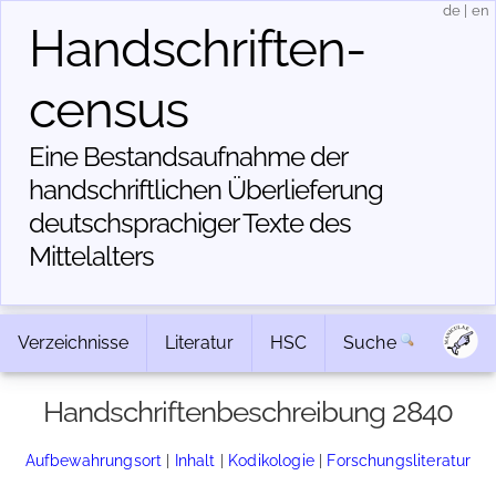
de
|
en
Handschriften­
census
Eine Bestandsaufnahme der
handschriftlichen Über­lieferung
deutschsprachiger Texte des
Mittelalters
Verzeichnisse
Literatur
HSC
Suche
Handschriftenbeschreibung 2840
Aufbewahrungsort
|
Inhalt
|
Kodikologie
|
Forschungsliteratur