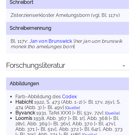
Schreibort
Zisterzienserkloster Amelungsborn (vgl. Bl. 117v)
Schreibernennung
Bl. 117v:
Jan von Brunswick
[
her jan uon brunswik
monek tho amelunges born
]
Forschungsliteratur
Abbildungen
Farb-Abbildung des
Codex
Habicht
1922
, S. 473 (Abb. 1-2) [= Bl. 17v, 25v]
, S.
474 (Abb. 3) [= Bl. 49v]
[
Quelle
]
Byvanck
1931
, Tafel XXXI [= Bl. 53v, 72v]
[
Quelle
]
Loomis
1938
, Abb. 367 [= Bl. 1r]
, Abb. 368 [= Bl.
28v]
, Abb. 369 [= Bl. 36v]
, Abb. 370 [= Bl. 47v]
,
Abb. 371 [= Bl. 51v]
, Abb. 372 [= Bl. 64r]
, Abb. 373
[= Bl. 79r]
, Abb. 374 [= Bl. 118r]
[
Quelle
]