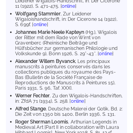
Leidener Wigalois-Handschrift, in: Der Cicerone
11 (1922), S. 471-475. [
online
]
Wolfgang Stammler
, Zur Leidener
Wigaloishandschrift, in: Der Cicerone 14 (1922),
S. 699f. [
online
]
Johannes Marie Neele Kapteyn
(Hg.), Wigalois
der Ritter mit dem Rade von Wirnt von
Gravenberc (Rheinische Beiträge und
Hülfsbücher zur germanischen Philologie und
Volkskunde 9), Bonn 1926, S. 29*-43*. [
online
]
Alexander Willem Byvanck
, Les principaux
manuscrits à peintures conservés dans les
collections publiques du royaume des Pays-
Bas (Bulletin de la Société Française de
Reproductions de Manuscrits à Peintures 15),
Paris 1931, S. 96, Taf. XXXI.
Werner Fechter
, Zu den Wigalois-Handschriften,
in: ZfdA 71 (1934), S. 258. [
online
]
Alfred Stange
, Deutsche Malerei der Gotik, Bd. 2:
Die Zeit von 1350 bis 1400, Berlin 1936, S. 131.
Roger Sherman Loomis
, Arthurian Legends in
Medieval Art [Part II in collaboration with Laura
Hibbard Loomis], New York 1938, S. 81, 134f.