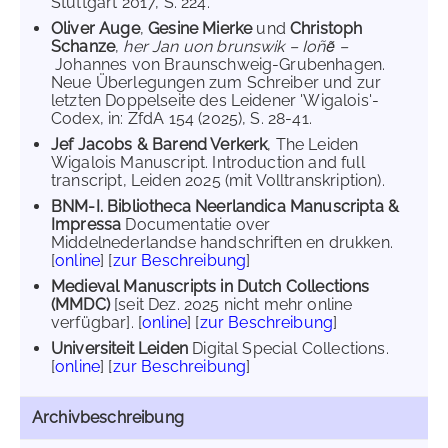
Stuttgart 2017, S. 224.
Oliver Auge
,
Gesine Mierke
und
Christoph
Schanze
,
her Jan uon brunswik – Ioñẽ –
Johannes von Braunschweig-Grubenhagen.
Neue Überlegungen zum Schreiber und zur
letzten Doppelseite des Leidener 'Wigalois'-
Codex, in: ZfdA 154 (2025), S. 28-41.
Jef Jacobs & Barend Verkerk
, The Leiden
Wigalois Manuscript. Introduction and full
transcript, Leiden 2025 (mit Volltranskription).
BNM-I. Bibliotheca Neerlandica Manuscripta &
Impressa
Documentatie over
Middelnederlandse handschriften en drukken.
[
online
] [
zur Beschreibung
]
Medieval Manuscripts in Dutch Collections
(MMDC)
[seit Dez. 2025 nicht mehr online
verfügbar]. [
online
] [
zur Beschreibung
]
Universiteit Leiden
Digital Special Collections.
[
online
] [
zur Beschreibung
]
Archivbeschreibung