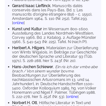
Gerard Isaac Lieftinck
, Manuscrits datés
conservés dans les Pays-Bas, Bd. 1: Les
manuscrits d'origine étrangère (816 - c. 1550),
Amsterdam 1964, S. 110 (Nr. 252), Tafel 293.
[
online
]
Kunst und Kultur
im Weserraum 800-1600.
Ausstellung des Landes Nordrhein-Westfalen,
Corvey 1966, Bd. 2: Katalog, 2. Auflage Münster
1966, S. 541-543 (Nr. 225), Tafel. N (nach P!).
Heribert A. Hilgers
, Materialien zur Überlieferung
von Wirnts Wigalois, in: Beiträge zur Geschichte
der deutschen Sprache und Literatur 93 (Tüb.
1971), S. 228-288, hier S. 243f. (Nr. 20).
Hans-Jochen Schiewer
,
Ein ris ich dar vmbe abe
brach / Von sinem wunder bovme
.
Beobachtungen zur Überlieferung des
nachklassischen Artusromans im 13. und 14.
Jahrhundert, in: Deutsche Handschriften 1100-
1400. Oxforder Kolloquium 1985, hg. von Volker
Honemann und Nigel F. Palmer, Tübingen 1988,
S. 222-278, hier S. 252f. (Nr. 53). [
online
]
Norbert H. Ott
, Höfische Literatur in Text und