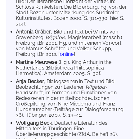
Bild: Der literarische Horizont der Vintler, in:
Schloss Runkelstein. Die Bilderburg, hg. von der
Stadt Bozen unter Mitwirkung des Südtiroler
Kulturinstitutes, Bozen 2000, S. 311-330, hier S.
314f.
Antonia Gräber
, Bild und Text bei Wirnts von
Gravenberg
Wigalois
, Magisterarbeit (masch.)
Freiburg i.Br. 2001. Hg. und mit einem Vorwort
von Marcus Schröter und Volker Schupp,
Freiburg i.Br. 2012. [
online
]
Martine Meuwese
(Hg.), King Arthur in the
Netherlands (Bibliotheca Philosophica
Hermetica), Amsterdam 2005, S. 30f.
Anja Becker
, Dialogszenen in Text und Bild.
Beobachtungen zur Leidener
Wigalois
-
Handschrift, in: Formen und Funktionen von
Redeszenen in der mittelhochdeutschen
Großepik, hg. von Nine Miedema und Franz
Hundsnurscher (Beiträge zur Dialogforschung
36), Tübingen 2007, S. 19–41.
Wolfgang Beck
, Deutsche Literatur des
Mittelalters in Thüringen. Eine
Überlieferungsgeschichte (ZfdA. Beiheft 26),