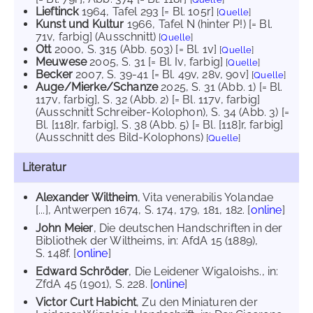
Lieftinck
1964
, Tafel 293 [= Bl. 105r]
[
Quelle
]
Kunst und Kultur
1966
, Tafel N (hinter P!) [= Bl.
71v, farbig] (Ausschnitt)
[
Quelle
]
Ott
2000
, S. 315 (Abb. 503) [= Bl. 1v]
[
Quelle
]
Meuwese
2005
, S. 31 [= Bl. Iv, farbig]
[
Quelle
]
Becker
2007
, S. 39-41 [= Bl. 49v, 28v, 90v]
[
Quelle
]
Auge/Mierke/Schanze
2025
, S. 31 (Abb. 1) [= Bl.
117v, farbig]
, S. 32 (Abb. 2) [= Bl. 117v, farbig]
(Ausschnitt Schreiber-Kolophon)
, S. 34 (Abb. 3) [=
Bl. [118]r, farbig]
, S. 38 (Abb. 5) [= Bl. [118]r, farbig]
(Ausschnitt des Bild-Kolophons)
[
Quelle
]
Literatur
Alexander Wiltheim
, Vita venerabilis Yolandae
[...], Antwerpen 1674, S. 174, 179, 181, 182. [
online
]
John Meier
, Die deutschen Handschriften in der
Bibliothek der Wiltheims, in: AfdA 15 (1889),
S. 148f. [
online
]
Edward Schröder
, Die Leidener Wigaloishs., in:
ZfdA 45 (1901), S. 228. [
online
]
Victor Curt Habicht
, Zu den Miniaturen der