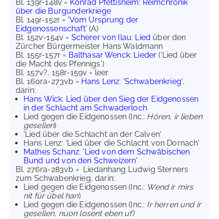
Bl. 139r-148v =
Konrad Pfettisheim
:
Reimchronik
über die Burgunderkriege
Bl. 149r-152r =
'Vom Ursprung der
Eidgenossenschaft'
(A)
Bl. 152v-154v =
Scherer von Ilau
:
Lied
über den
Zürcher Bürgermeister Hans Waldmann
Bl. 155r-157r =
Balthasar Wenck
:
Lieder
('Lied über
die Macht des Pfennigs')
Bl. 157v?, 158r-159v = leer
Bl. 160ra-273vb =
Hans Lenz
:
'Schwabenkrieg'
,
darin:
Hans Wick
:
Lied über den Sieg der Eidgenossen
in der Schlacht am Schwaderloch
Lied gegen die Eidgenossen (Inc.:
Hören, ir lieben
gesellen
)
'Lied über die Schlacht an der Calven'
Hans Lenz: 'Lied über die Schlacht von Dornach'
Mathes Schanz
:
'Lied von dem Schwäbischen
Bund und von den Schweizern'
Bl. 276ra-283vb = Liedanhang Ludwig Sterners
zum Schwabenkrieg, darin:
Lied gegen die Eidgenossen (Inc.:
Wend ir mirs
nit für übel han
)
Lied gegen die Eidgenossen (Inc.:
Ir herren und ir
gesellen, nuon losent eben uf)