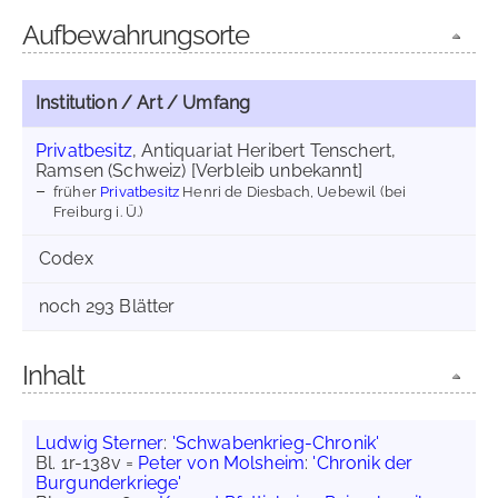
Aufbewahrungsorte
Institution / Art / Umfang
Privatbesitz
, Antiquariat Heribert Tenschert,
Ramsen (Schweiz) [Verbleib unbekannt]
früher
Privatbesitz
Henri de Diesbach, Uebewil (bei
Freiburg i. Ü.)
Codex
noch 293 Blätter
Inhalt
Ludwig Sterner
:
'Schwabenkrieg-Chronik'
Bl. 1r-138v =
Peter von Molsheim
:
'Chronik der
Burgunderkriege'