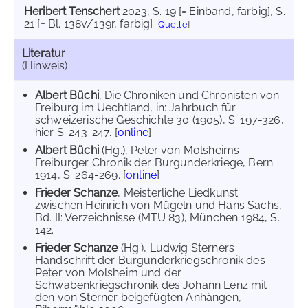
Heribert Tenschert
2023
, S. 19 [= Einband, farbig]
, S.
21 [= Bl. 138v/139r, farbig]
[
Quelle
]
Literatur
(Hinweis)
Albert Büchi
, Die Chroniken und Chronisten von
Freiburg im Uechtland, in: Jahrbuch für
schweizerische Geschichte 30 (1905), S. 197-326,
hier S. 243-247. [
online
]
Albert Büchi
(Hg.), Peter von Molsheims
Freiburger Chronik der Burgunderkriege, Bern
1914, S. 264-269. [
online
]
Frieder Schanze
, Meisterliche Liedkunst
zwischen Heinrich von Mügeln und Hans Sachs,
Bd. II: Verzeichnisse (MTU 83), München 1984, S.
142.
Frieder Schanze
(Hg.), Ludwig Sterners
Handschrift der Burgunderkriegschronik des
Peter von Molsheim und der
Schwabenkriegschronik des Johann Lenz mit
den von Sterner beigefügten Anhängen,