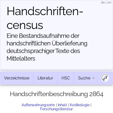
de
|
en
Handschriften­
census
Eine Bestandsaufnahme der
handschriftlichen Über­lieferung
deutschsprachiger Texte des
Mittelalters
Verzeichnisse
Literatur
HSC
Suche
Handschriftenbeschreibung 2864
Aufbewahrungsorte
|
Inhalt
|
Kodikologie
|
Forschungsliteratur