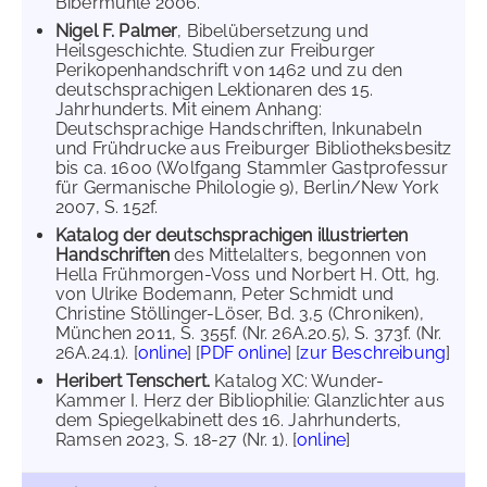
Bibermühle 2006.
Nigel F. Palmer
, Bibelübersetzung und
Heilsgeschichte. Studien zur Freiburger
Perikopenhandschrift von 1462 und zu den
deutschsprachigen Lektionaren des 15.
Jahrhunderts. Mit einem Anhang:
Deutschsprachige Handschriften, Inkunabeln
und Frühdrucke aus Freiburger Bibliotheksbesitz
bis ca. 1600 (Wolfgang Stammler Gastprofessur
für Germanische Philologie 9), Berlin/New York
2007, S. 152f.
Katalog der deutschsprachigen illustrierten
Handschriften
des Mittelalters, begonnen von
Hella Frühmorgen-Voss und Norbert H. Ott, hg.
von Ulrike Bodemann, Peter Schmidt und
Christine Stöllinger-Löser, Bd. 3,5 (Chroniken),
München 2011, S. 355f. (Nr. 26A.20.5), S. 373f. (Nr.
26A.24.1). [
online
] [
PDF online
] [
zur Beschreibung
]
Heribert Tenschert.
Katalog XC: Wunder-
Kammer I. Herz der Bibliophilie: Glanzlichter aus
dem Spiegelkabinett des 16. Jahrhunderts,
Ramsen 2023, S. 18-27 (Nr. 1). [
online
]