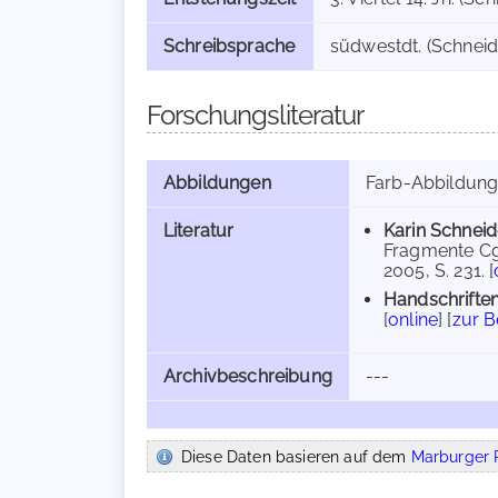
Schreibsprache
südwestdt. (Schneide
Forschungsliteratur
Abbildungen
Farb-Abbildun
Literatur
Karin Schneid
Fragmente Cg
2005, S. 231. [
Handschriften
[
online
] [
zur 
Archivbeschreibung
---
Diese Daten basieren auf dem
Marburger R