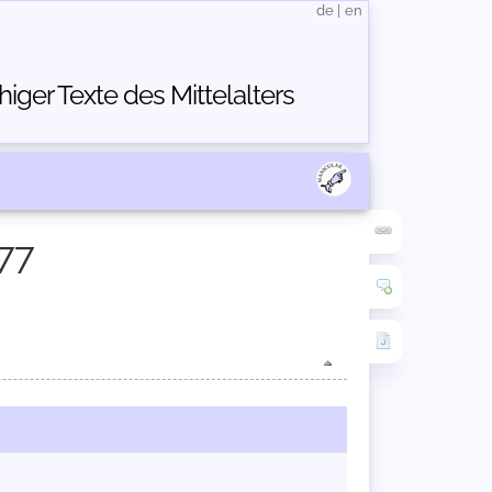
de
|
en
ger Texte des Mittelalters
77