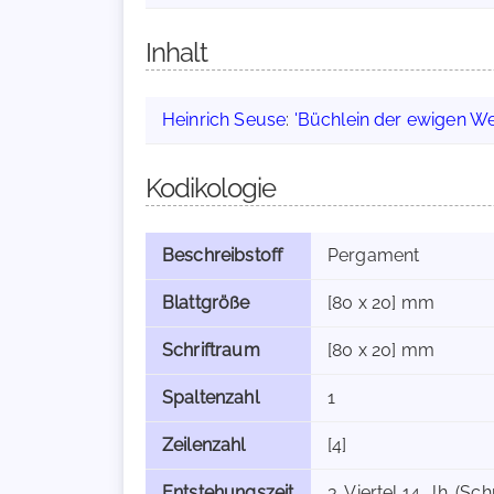
Inhalt
Heinrich Seuse
:
'Büchlein der ewigen Wei
Kodikologie
Beschreibstoff
Pergament
Blattgröße
[80 x 20] mm
Schriftraum
[80 x 20] mm
Spaltenzahl
1
Zeilenzahl
[4]
Entstehungszeit
3. Viertel 14. Jh. (Sc