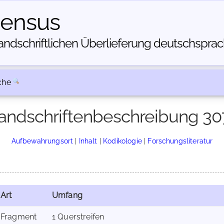
census
dschriftlichen Über­lieferung deutschsprachi
che
andschriftenbeschreibung 30
Aufbewahrungsort
|
Inhalt
|
Kodikologie
|
Forschungsliteratur
Art
Umfang
Fragment
1 Querstreifen