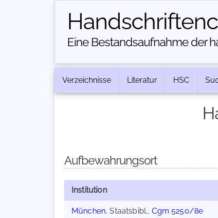
Handschriften­
Eine Bestandsaufnahme der han
Verzeichnisse
Literatur
HSC
Su
H
Aufbewahrungsort
Institution
München
, Staatsbibl.,
Cgm 5250/8e