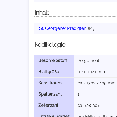
Inhalt
'St. Georgener Predigten'
(M
)
1
Kodikologie
Beschreibstoff
Pergament
Blattgröße
[120] x 140 mm
Schriftraum
ca. <130> x 105 mm
Spaltenzahl
1
Zeilenzahl
ca. <28-30>
Entstehungszeit
um Mitte 14. Jh. (Sch