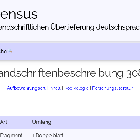
census
dschriftlichen Über­lieferung deutschsprachi
che
andschriftenbeschreibung 30
Aufbewahrungsort
|
Inhalt
|
Kodikologie
|
Forschungsliteratur
Art
Umfang
Fragment
1 Doppelblatt