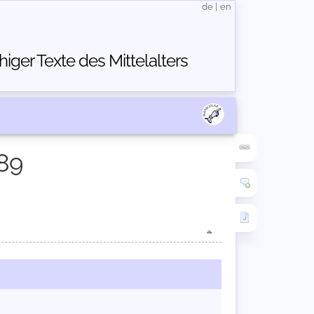
de
|
en
ger Texte des Mittelalters
89