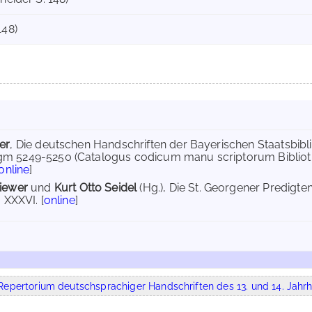
148)
er
, Die deutschen Handschriften der Bayerischen Staatsbibli
m 5249-5250 (Catalogus codicum manu scriptorum Bibliot
online
]
hiewer
und
Kurt Otto Seidel
(Hg.), Die St. Georgener Predigten
. XXXVI. [
online
]
epertorium deutschsprachiger Handschriften des 13. und 14. Jahrh