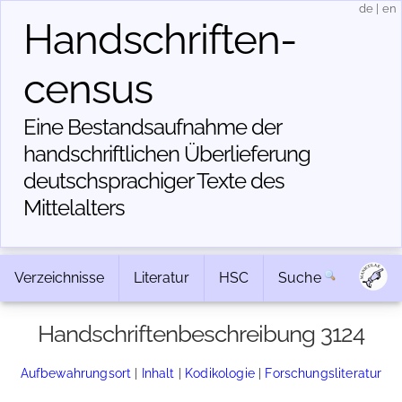
de
|
en
Handschriften­
census
Eine Bestandsaufnahme der
handschriftlichen Über­lieferung
deutschsprachiger Texte des
Mittelalters
Verzeichnisse
Literatur
HSC
Suche
Handschriftenbeschreibung 3124
Aufbewahrungsort
|
Inhalt
|
Kodikologie
|
Forschungsliteratur