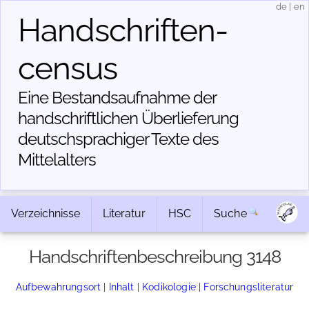
de
|
en
Handschriften­
census
Eine Bestandsaufnahme der
handschriftlichen Über­lieferung
deutschsprachiger Texte des
Mittelalters
Verzeichnisse
Literatur
HSC
Suche
Handschriftenbeschreibung 3148
Aufbewahrungsort
|
Inhalt
|
Kodikologie
|
Forschungsliteratur