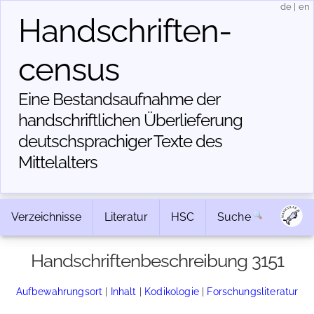
de
|
en
Handschriften­
census
Eine Bestandsaufnahme der
handschriftlichen Über­lieferung
deutschsprachiger Texte des
Mittelalters
Verzeichnisse
Literatur
HSC
Suche
Handschriftenbeschreibung 3151
Aufbewahrungsort
|
Inhalt
|
Kodikologie
|
Forschungsliteratur