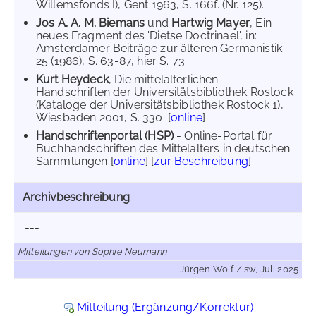
Willemsfonds I), Gent 1963, S. 166f. (Nr. 125).
Jos A. A. M. Biemans
und
Hartwig Mayer
, Ein
neues Fragment des 'Dietse Doctrinael', in:
Amsterdamer Beiträge zur älteren Germanistik
25 (1986), S. 63-87, hier S. 73.
Kurt Heydeck
, Die mittelalterlichen
Handschriften der Universitätsbibliothek Rostock
(Kataloge der Universitätsbibliothek Rostock 1),
Wiesbaden 2001, S. 330. [
online
]
Handschriftenportal (HSP)
- Online-Portal für
Buchhandschriften des Mittelalters in deutschen
Sammlungen [
online
] [
zur Beschreibung
]
Archivbeschreibung
---
Mitteilungen von Sophie Neumann
Jürgen Wolf / sw, Juli 2025
Mitteilung (Ergänzung/Korrektur)