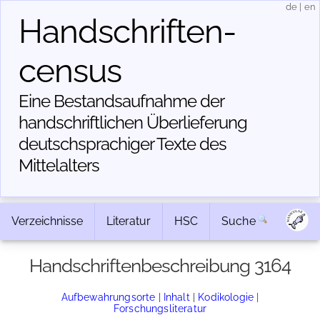
de
|
en
Handschriften­
census
Eine Bestandsaufnahme der
handschriftlichen Über­lieferung
deutschsprachiger Texte des
Mittelalters
Verzeichnisse
Literatur
HSC
Suche
Handschriftenbeschreibung 3164
Aufbewahrungsorte
|
Inhalt
|
Kodikologie
|
Forschungsliteratur