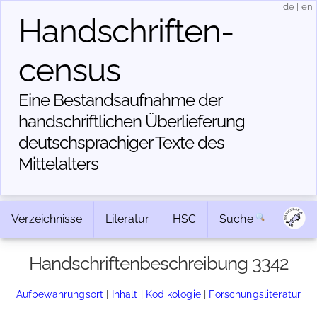
de
|
en
Handschriften­
census
Eine Bestandsaufnahme der
handschriftlichen Über­lieferung
deutschsprachiger Texte des
Mittelalters
Verzeichnisse
Literatur
HSC
Suche
Handschriftenbeschreibung 3342
Aufbewahrungsort
|
Inhalt
|
Kodikologie
|
Forschungsliteratur