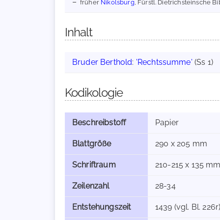
früher
Nikolsburg
, Fürstl. Dietrichsteinsche Bi
Inhalt
Bruder Berthold
:
'Rechtssumme'
(Ss 1)
Kodikologie
Beschreibstoff
Papier
Blattgröße
290 x 205 mm
Schriftraum
210-215 x 135 m
Zeilenzahl
28-34
Entstehungszeit
1439 (vgl. Bl. 226r