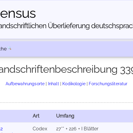
census
dschriftlichen Über­lieferung deutschsprachi
che
andschriftenbeschreibung 33
Aufbewahrungsorte
|
Inhalt
|
Kodikologie
|
Forschungsliteratur
Art
Umfang
52
Codex
27** + 226 + I Blätter