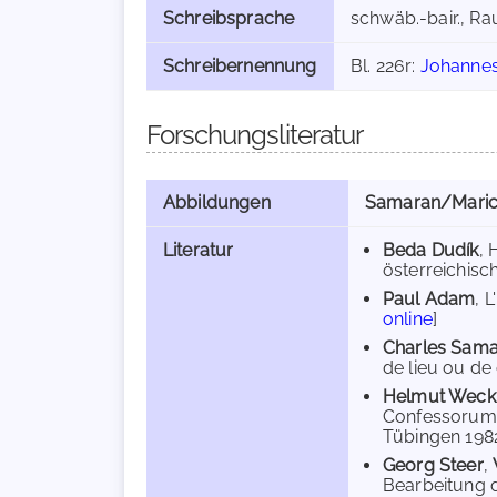
Schreibsprache
schwäb.-bair., Ra
Schreibernennung
Bl. 226r:
Johannes
Forschungsliteratur
Abbildungen
Samaran/Maric
Literatur
Beda Dudík
, 
österreichisch
Paul Adam
, 
online
]
Charles Sam
de lieu ou de 
Helmut Weck
Confessorum' 
Tübingen 1982,
Georg Steer
,
Bearbeitung 