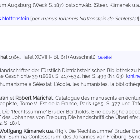
um Augsburg (Weck S. 187); ostschwäb. (Steer, Klimanek u.a. 
 Nottenstein
[
per manus Iohannis Nottenstein de Schletstat
]
hal
1965
, Tafel XCVII [= Bl. 6r] (Ausschnitt)
[
Quelle
]
Handschriften der Fürstlich Dietrichstein'schen Bibliothek zu 
e Geschichte 39 (1868), S. 417-534, hier S. 499 (Nr. 63). [
onlin
L'humanisme à Sélestat. L'école, les humanistes, la bibliothèque
aran
et
Robert Marichal
, Catalogue des manuscrits en écritur
copiste, Tome V: Est de la France, Paris 1965, S. 377 und Tafe
, Die 'Rechtssumme' Bruder Bertholds. Eine deutsche abe
des Johannes von Freiburg. Die handschriftliche Überliefer
 S. 187f.
Wolfgang Klimanek u.a.
(Hg.), Die 'Rechtssumme' Bruder Be
der 'Summa Confessorum' des Johannes von Freiburg. Synop