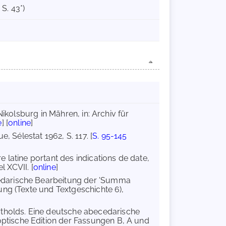
S. 43*)
Nikolsburg in Mähren, in: Archiv für
e
] [
online
]
, Sélestat 1962, S. 117. [
S. 95-145
e latine portant des indications de date,
l XCVII. [
online
]
cedarische Bearbeitung der 'Summa
ung (Texte und Textgeschichte 6),
rtholds. Eine deutsche abecedarische
tische Edition der Fassungen B, A und