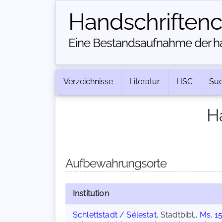
Handschriften­
Eine Bestandsaufnahme der han
Verzeichnisse
Literatur
HSC
Su
H
Aufbewahrungsorte
Institution
Schlettstadt / Sélestat
, Stadtbibl.,
Ms. 1