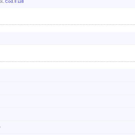
bl.,
Cod. II 128
m
)