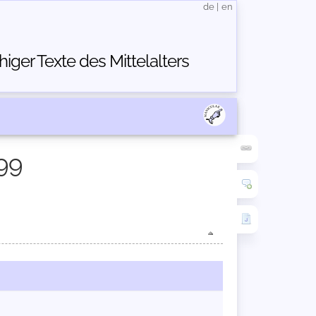
de
|
en
ger Texte des Mittelalters
99