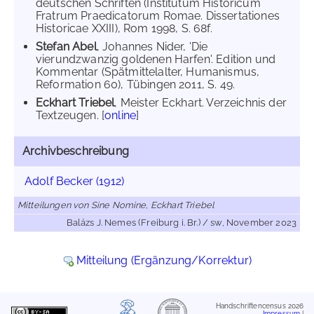
deutschen Schriften (Institutum Historicum
Fratrum Praedicatorum Romae. Dissertationes
Historicae XXIII), Rom 1998, S. 68f.
Stefan Abel
, Johannes Nider, 'Die
vierundzwanzig goldenen Harfen'. Edition und
Kommentar (Spätmittelalter, Humanismus,
Reformation 60), Tübingen 2011, S. 49.
Eckhart Triebel
, Meister Eckhart. Verzeichnis der
Textzeugen. [
online
]
Archivbeschreibung
Adolf Becker (1912)
Mitteilungen von Sine Nomine, Eckhart Triebel
Balázs J. Nemes (Freiburg i. Br.) / sw, November 2023
Mitteilung (Ergänzung/Korrektur)
Handschriftencensus 2026
Impressum
|