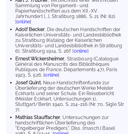
Karl J. Trübner
, Verzeichniss einer werthvollen
Sammlung von Pergament- und
Papierhandschriften aus dem XII.-XV.
Jahrhundert [...], Straßburg 1886, S. 21 (Nr. 82).
[
online
]
Adolf Becker
, Die deutschen Handschriften der
Kaiserlichen Universitäts- und Landesbibliothek
zu Straßburg (Katalog der Kaiserlichen
Universitäts- und Landesbibliothek in Straßburg
6), Straßburg 1914, S. 26f. [
online
]
Ernest Wickersheimer
, Strasbourg (Catalogue
Général des Manuscrits des Bibliothèques
Publiques de France, Départements 47), Paris
1923, S. 526. [
online
]
Josef Quint
, Neue Handschriftenfunde zur
Überlieferung der deutschen Werke Meister
Eckharts und seiner Schule. Ein Reisebericht
(Meister Eckhart. Untersuchungen 1),
Stuttgart/Berlin 1940, S. 214-216 (Nr. 70, Sigle Str
7).
Mathias Stauffacher
, Untersuchungen zur
handschriftlichen Überlieferung des
"Engelberger Predigers", Diss. (masch.) Basel
1982, S. 8/12-15. [
online
]