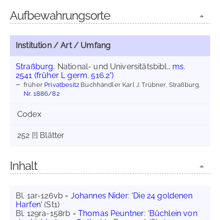
Aufbewahrungsorte
Institution / Art / Umfang
Straßburg
, National- und Universitätsbibl.,
ms.
2541 (früher L germ. 516.2°)
früher
Privatbesitz
Buchhändler Karl J. Trübner, Straßburg,
Nr. 1886/82
Codex
252 [!] Blätter
Inhalt
Bl. 1ar-126vb =
Johannes Nider
:
'Die 24 goldenen
Harfen'
(St1)
Bl. 129ra-158rb =
Thomas Peuntner
:
'Büchlein von