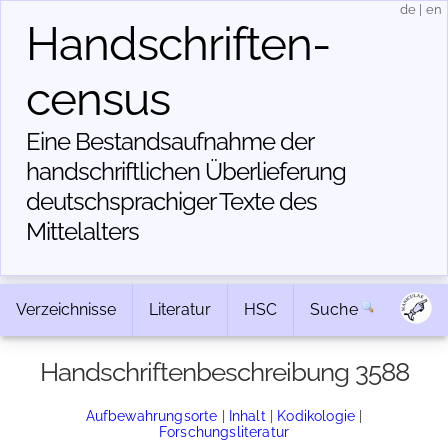
de
|
en
Handschriften­
census
Eine Bestandsaufnahme der
handschriftlichen Über­lieferung
deutschsprachiger Texte des
Mittelalters
Verzeichnisse
Literatur
HSC
Suche
Handschriftenbeschreibung 3588
Aufbewahrungsorte
|
Inhalt
|
Kodikologie
|
Forschungsliteratur