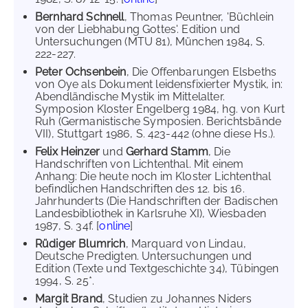
Bernhard Schnell
, Thomas Peuntner, 'Büchlein
von der Liebhabung Gottes'. Edition und
Untersuchungen (MTU 81), München 1984, S.
222-227.
Peter Ochsenbein
, Die Offenbarungen Elsbeths
von Oye als Dokument leidensfixierter Mystik, in:
Abendländische Mystik im Mittelalter.
Symposion Kloster Engelberg 1984, hg. von Kurt
Ruh (Germanistische Symposien. Berichtsbände
VII), Stuttgart 1986, S. 423-442 (ohne diese Hs.).
Felix Heinzer
und
Gerhard Stamm
, Die
Handschriften von Lichtenthal. Mit einem
Anhang: Die heute noch im Kloster Lichtenthal
befindlichen Handschriften des 12. bis 16.
Jahrhunderts (Die Handschriften der Badischen
Landesbibliothek in Karlsruhe XI), Wiesbaden
1987, S. 34f. [
online
]
Rüdiger Blumrich
, Marquard von Lindau,
Deutsche Predigten. Untersuchungen und
Edition (Texte und Textgeschichte 34), Tübingen
1994, S. 25*.
Margit Brand
, Studien zu Johannes Niders