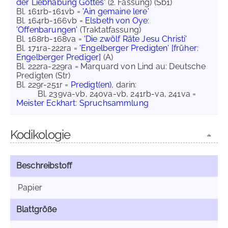
der Liebhabung Gottes'
(2. Fassung) (Sb1)
Bl. 161rb-161vb =
'Ain gemaine lere'
Bl. 164rb-166vb =
Elsbeth von Oye
:
'Offenbarungen'
(Traktatfassung)
Bl. 168rb-168va =
'Die zwölf Räte Jesu Christi'
Bl. 171ra-222ra =
'Engelberger Predigten' [früher:
Engelberger Prediger]
(A)
Bl. 222ra-229ra = Marquard von Lind au: Deutsche
Predigten (Str)
Bl. 229r-251r =
Predigt(en)
, darin:
Bl. 239va-vb, 240va-vb, 241rb-va, 241va =
Meister Eckhart
:
Spruchsammlung
Kodikologie
Beschreibstoff
Papier
Blattgröße