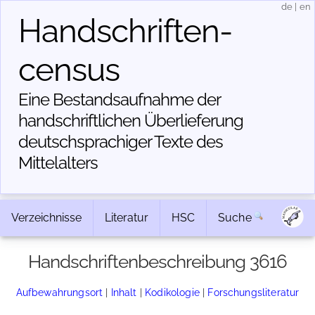
de
|
en
Handschriften­
census
Eine Bestandsaufnahme der
handschriftlichen Über­lieferung
deutschsprachiger Texte des
Mittelalters
Verzeichnisse
Literatur
HSC
Suche
Handschriftenbeschreibung 3616
Aufbewahrungsort
|
Inhalt
|
Kodikologie
|
Forschungsliteratur