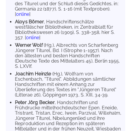
des Titurel und der Schluß dieses Gedichtes, in:
Germania 22 (1877), S. 1-16 (mit Textproben).
[
online
]
Aloys Bömer
, Handschriftenschätze
westfälischer Bibliotheken, in: Zentralblatt für
Bibliothekswesen 26 (1909), S. 338-358, hier S.
357. [
online
]
Werner Wolf
(Hg.), Albrechts von Scharfenberg
Jüngerer Titurel, Bd. I (Strophe 1-1957). Nach
den ältesten und besten Handschriften
(Deutsche Texte des Mittelalters 45), Berlin 1955,
S. LXVIf.
Joachim Heinzle
(Hg.), Wolfram von
Eschenbach, "Titurel". Abbildungen sämtlicher
Handschriften mit einem Anhang zur
Überlieferung des Textes im "Jüngeren Titurel"
(Litterae 26), Göppingen 1973, S. XIII, 34-39.
Peter Jörg Becker
, Handschriften und
Frühdrucke mittelhochdeutscher Epen. Eneide,
Tristrant, Tristan, Erec, Iwein, Parzival, Willehalm,
Jüngerer Titurel, Nibelungenlied und ihre
Reproduktion und Rezeption im späteren
Mittelalter und in der frühen Neuzeit, Wiesbaden