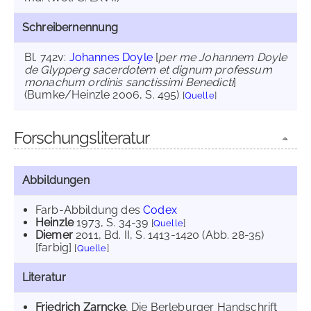
Schreibernennung
Bl. 742v:
Johannes Doyle
[
per me Johannem Doyle
de Glypperg sacerdotem et dignum professum
monachum ordinis sanctissimi Benedicti
]
(Bumke/Heinzle 2006, S. 495)
[
Quelle
]
Forschungsliteratur
Abbildungen
Farb-Abbildung des
Codex
Heinzle
1973
, S. 34-39
[
Quelle
]
Diemer
2011
, Bd. II, S. 1413-1420 (Abb. 28-35)
[farbig]
[
Quelle
]
Literatur
Friedrich Zarncke
, Die Berleburger Handschrift