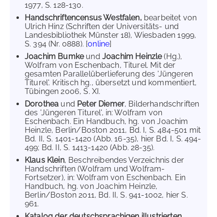
1977, S. 128-130.
Handschriftencensus Westfalen,
bearbeitet von
Ulrich Hinz (Schriften der Universitäts- und
Landesbibliothek Münster 18), Wiesbaden 1999,
S. 394 (Nr. 0888). [
online
]
Joachim Bumke
und
Joachim Heinzle
(Hg.),
Wolfram von Eschenbach, Titurel. Mit der
gesamten Parallelüberlieferung des 'Jüngeren
Titurel'. Kritisch hg., übersetzt und kommentiert,
Tübingen 2006, S. XI.
Dorothea
und
Peter Diemer
, Bilderhandschriften
des 'Jüngeren Titurel', in: Wolfram von
Eschenbach. Ein Handbuch, hg. von Joachim
Heinzle, Berlin/Boston 2011, Bd. I, S. 484-501 mit
Bd. II, S. 1401-1420 (Abb. 16-35), hier Bd. I, S. 494-
499; Bd. II, S. 1413-1420 (Abb. 28-35).
Klaus Klein
, Beschreibendes Verzeichnis der
Handschriften (Wolfram und Wolfram-
Fortsetzer), in: Wolfram von Eschenbach. Ein
Handbuch, hg. von Joachim Heinzle,
Berlin/Boston 2011, Bd. II, S. 941-1002, hier S.
961.
Katalog der deutschsprachigen illustrierten