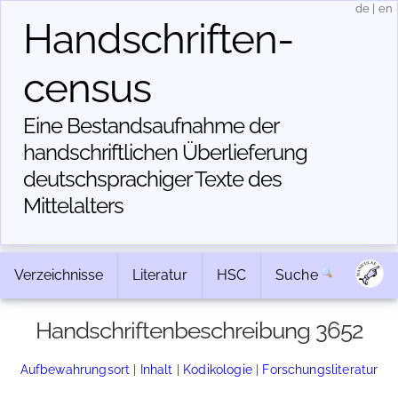
de
|
en
Handschriften­
census
Eine Bestandsaufnahme der
handschriftlichen Über­lieferung
deutschsprachiger Texte des
Mittelalters
Verzeichnisse
Literatur
HSC
Suche
Handschriftenbeschreibung 3652
Aufbewahrungsort
|
Inhalt
|
Kodikologie
|
Forschungsliteratur