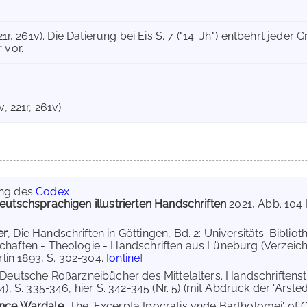
21r, 261v). Die Datierung bei Eis S. 7 ("14. Jh.") entbehrt jeder G
 vor.
v, 221r, 261v)
ung des
Codex
eutschsprachigen illustrierten Handschriften
2021
, Abb. 104 [
er
, Die Handschriften in Göttingen, Bd. 2: Universitäts-Bibliot
haften - Theologie - Handschriften aus Lüneburg (Verzeich
rlin 1893, S. 302-304. [
online
]
 Deutsche Roßarzneibücher des Mittelalters. Handschriftenstud
4), S. 335-346, hier S. 342-345 (Nr. 5) (mit Abdruck der 'Arst
nce Wardale
, The 'Excerpta Ipocratis vnde Bartholomei' of Gö