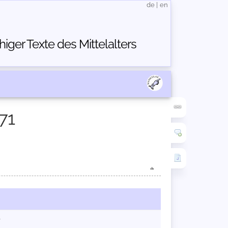
de
|
en
ger Texte des Mittelalters
71
r