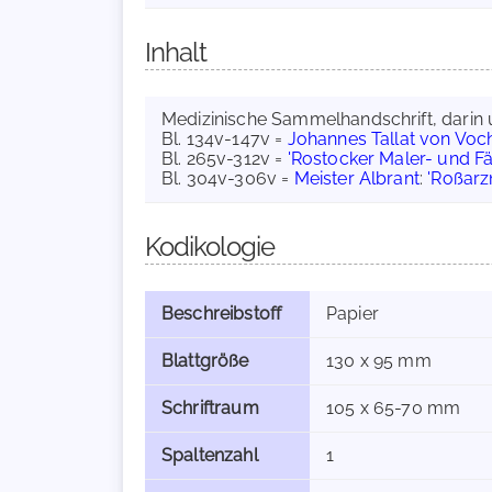
Inhalt
Medizinische Sammelhandschrift, darin
Bl. 134v-147v =
Johannes Tallat von Vo
Bl. 265v-312v =
'Rostocker Maler- und F
Bl. 304v-306v =
Meister Albrant
:
'Roßarz
Kodikologie
Beschreibstoff
Papier
Blattgröße
130 x 95 mm
Schriftraum
105 x 65-70 mm
Spaltenzahl
1