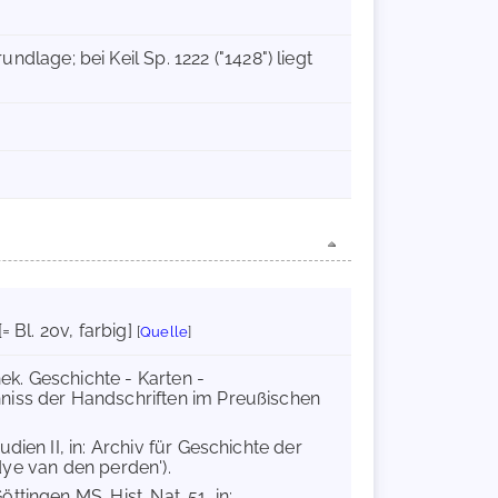
rundlage; bei Keil Sp. 1222 ("1428") liegt
= Bl. 20v, farbig]
[
Quelle
]
hek. Geschichte - Karten -
niss der Handschriften im Preußischen
ien II, in: Archiv für Geschichte der
edye van den perden').
ttingen MS. Hist. Nat. 51, in: