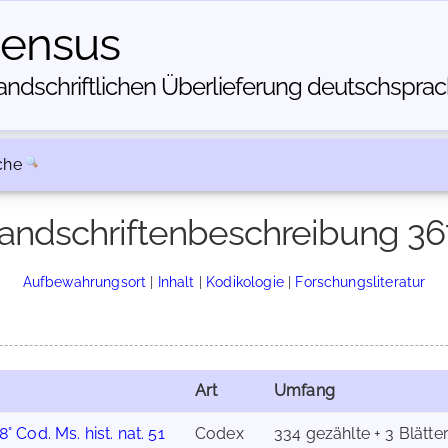
census
dschriftlichen Über­lieferung deutschsprachi
che
andschriftenbeschreibung 36
Aufbewahrungsort
|
Inhalt
|
Kodikologie
|
Forschungsliteratur
Art
Umfang
8° Cod. Ms. hist. nat. 51
Codex
334 gezählte + 3 Blätte