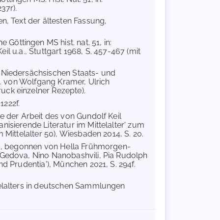
37r).
en, Text der ältesten Fassung,
Göttingen MS hist. nat. 51, in:
eil u.a., Stuttgart 1968, S. 457-467 (mit
r Niedersächsischen Staats- und
hg. von Wolfgang Kramer, Ulrich
uck einzelner Rezepte).
1222f.
e der Arbeit des von Gundolf Keil
isierende Literatur im Mittelalter' zum
 Mittelalter 50), Wiesbaden 2014, S. 20.
rs, begonnen von Hella Frühmorgen-
 Gedova, Nino Nanobashvili, Pia Rudolph
nd Prudentia'), München 2021, S. 294f.
telalters in deutschen Sammlungen