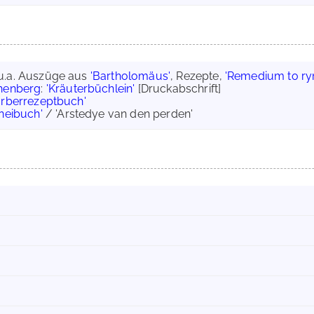
 u.a. Auszüge aus
'Bartholomäus'
, Rezepte,
'Remedium to ry
chenberg
:
'Kräuterbüchlein'
[Druckabschrift]
ärberrezeptbuch'
neibuch'
/ 'Arstedye van den perden'