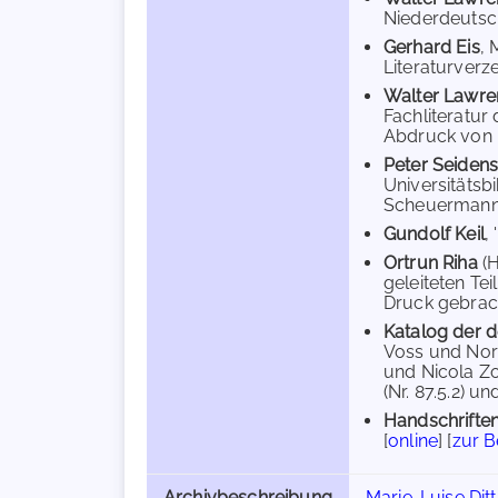
Niederdeutsch
Gerhard Eis
, 
Literaturverze
Walter Lawre
Fachliteratur 
Abdruck von B
Peter Seidens
Universitätsb
Scheuermann, 
Gundolf Keil
,
Ortrun Riha
(
geleiteten Te
Druck gebrach
Katalog der d
Voss und Norb
und Nicola Zo
(Nr. 87.5.2) un
Handschriften
[
online
] [
zur 
Archivbeschreibung
Marie-Luise Ditt