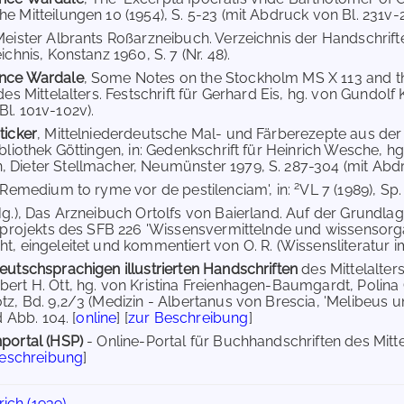
e Mitteilungen 10 (1954), S. 5-23 (mit Abdruck von Bl. 231v-2
Meister Albrants Roßarzneibuch. Verzeichnis der Handschrift
ichnis, Konstanz 1960, S. 7 (Nr. 48).
nce Wardale
, Some Notes on the Stockholm MS X 113 and the 
des Mittelalters. Festschrift für Gerhard Eis, hg. von Gundolf K
l. 101v-102v).
ticker
, Mittelniederdeutsche Mal- und Färberezepte aus de
ibliothek Göttingen, in: Gedenkschrift für Heinrich Wesche, 
Dieter Stellmacher, Neumünster 1979, S. 287-304 (mit Abdr
2
 'Remedium to ryme vor de pestilenciam', in:
VL 7 (1989), Sp. 
Hg.), Das Arzneibuch Ortolfs von Baierland. Auf der Grundlag
ilprojekts des SFB 226 'Wissensvermittelnde und wissensorgan
t, eingeleitet und kommentiert von O. R. (Wissensliteratur im
eutschsprachigen illustrierten Handschriften
des Mittelalte
ert H. Ott, hg. von Kristina Freienhagen-Baumgardt, Polina
tz, Bd. 9,2/3 (Medizin - Albertanus von Brescia, 'Melibeus u
d Abb. 104. [
online
] [
zur Beschreibung
]
portal (HSP)
- Online-Portal für Buchhandschriften des Mit
Beschreibung
]
rich (1939)