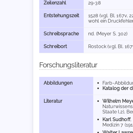
Zeilenzahl
29-38
Entstehungszeit
1528 (vgl. Bl. 167v, 2
wohl ein Druckfehler
Schreibsprache
nd. (Meyer S. 302)
Schreibort
Rostock (vgl. Bl. 167
Forschungsliteratur
Abbildungen
Farb-Abbild
Katalog der d
Literatur
Wilhelm Mey
Naturwissensc
Staate I,2), Be
Karl Sudhoff
,
Medizin 7 (191
Walter Lawre