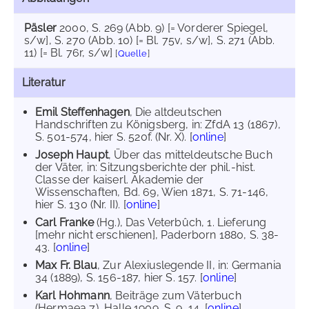
Päsler
2000
, S. 269 (Abb. 9) [= Vorderer Spiegel,
s/w]
, S. 270 (Abb. 10) [= Bl. 75v, s/w]
, S. 271 (Abb.
11) [= Bl. 76r, s/w]
[
Quelle
]
Literatur
Emil Steffenhagen
, Die altdeutschen
Handschriften zu Königsberg, in: ZfdA 13 (1867),
S. 501-574, hier S. 520f. (Nr. X). [
online
]
Joseph Haupt
, Über das mitteldeutsche Buch
der Väter, in: Sitzungsberichte der phil.-hist.
Classe der kaiserl. Akademie der
Wissenschaften, Bd. 69, Wien 1871, S. 71-146,
hier S. 130 (Nr. II). [
online
]
Carl Franke
(Hg.), Das Veterbûch, 1. Lieferung
[mehr nicht erschienen], Paderborn 1880, S. 38-
43. [
online
]
Max Fr. Blau
, Zur Alexiuslegende II, in: Germania
34 (1889), S. 156-187, hier S. 157. [
online
]
Karl Hohmann
, Beiträge zum Väterbuch
(Hermaea 7), Halle 1909, S. 9, 14. [
online
]