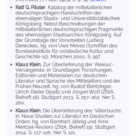
Ralf G. Päsler
, Katalog der mittelalterlichen
deutschsprachigen Handschriften der
ehemaligen Staats- und Universitätsbibliothek
Königsberg. Nebst Beschreibungen der
mittelalterlichen deutschsprachigen Fragmente
des ehemaligen Staatsarchivs Königsberg. Auf
der Grundlage der Vorarbeiten Ludwig
Deneckes, hg. von Uwe Meves (Schriften des
Bundesinstituts für ostdeutsche Kultur und
Geschichte 15), München 2000, S. 95f.
Klaus Klein
, Zur Überlieferung der 'Alexius'-
Verslegende, in: Grundlagen. Forschungen,
Editionen und Materialien zur deutschen
Literatur und Sprache des Mittelalters und der
Frühen Neuzeit, hg. von Rudolf Bentzinger,
Ulrich-Dieter Oppitz und Jürgen Wolf (ZfdA.
Beiheft 18), Stuttgart 2013, S. 257-262, hier S.
260.
Klaus Klein
, Die Überlieferung des 'Väterbuchs',
in: Neue Studien zur Literatur im Deutschen
Orden, hg. von Bernhart Jähnig und Arno
Mentzel-Reuters (ZfdA. Beiheft 19), Stuttgart
2014, S. 117-126, hier S. 121.