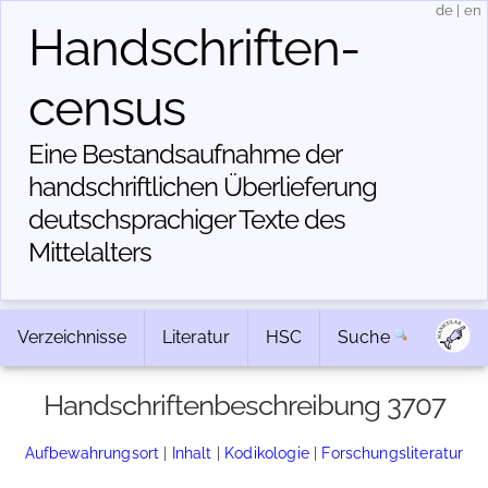
de
|
en
Handschriften­
census
Eine Bestandsaufnahme der
handschriftlichen Über­lieferung
deutschsprachiger Texte des
Mittelalters
Verzeichnisse
Literatur
HSC
Suche
Handschriftenbeschreibung 3707
Aufbewahrungsort
|
Inhalt
|
Kodikologie
|
Forschungsliteratur