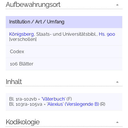
Aufbewahrungsort
Institution / Art / Umfang
Königsberg
, Staats- und Universitätsbibl.,
Hs. 900
[verschollen]
Codex
106 Blätter
Inhalt
Bl. 1ra-102vb =
'Väterbuch'
(F)
Bl. 103ra-105va =
'Alexius' (Verslegende B)
(R)
Kodikologie