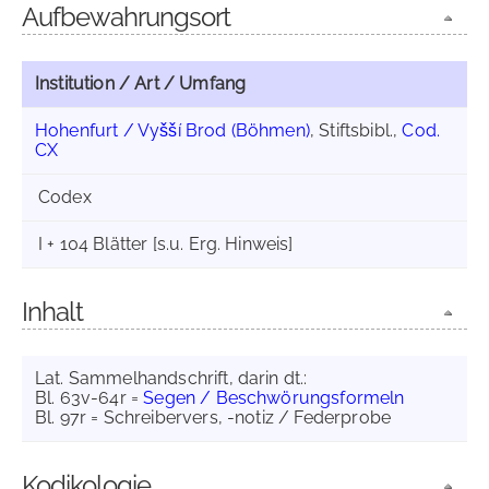
Aufbewahrungsort
Institution / Art / Umfang
Hohenfurt / Vyšší Brod (Böhmen)
, Stiftsbibl.,
Cod.
CX
Codex
I + 104 Blätter [s.u. Erg. Hinweis]
Inhalt
Lat. Sammelhandschrift, darin dt.:
Bl. 63v-64r =
Segen / Beschwörungsformeln
Bl. 97r = Schreibervers, -notiz / Federprobe
Kodikologie