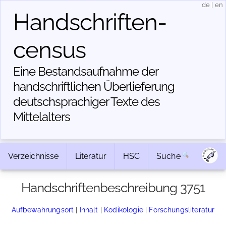
de
|
en
Handschriften­
census
Eine Bestandsaufnahme der
handschriftlichen Über­lieferung
deutschsprachiger Texte des
Mittelalters
Verzeichnisse
Literatur
HSC
Suche
Handschriftenbeschreibung 3751
Aufbewahrungsort
|
Inhalt
|
Kodikologie
|
Forschungsliteratur