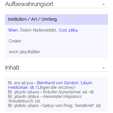
Aufbewahrungsort
Institution / Art / Umfang
Wien
, Österr. Nationalbibl.,
Cod. 2864
Codex
noch 369 Blätter
Inhalt
Bl. 2ra-363va =
Bernhard von Gordon
:
'Lilium
medicinae', dt.
('Liligen der erczney')
Bl. 363vb-364va = Kräuter-Synonymar, lat.-dt.
Bl. 364vb-368va = Alexander Hispanus:
'Kräuterbuch', lat.
Bl. 368vb-369ra = Gallus von Prag: 'Sendbrief', lat.