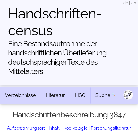
de
|
en
Handschriften­
census
Eine Bestandsaufnahme der
handschriftlichen Über­lieferung
deutschsprachiger Texte des
Mittelalters
Verzeichnisse
Literatur
HSC
Suche
Handschriftenbeschreibung 3847
Aufbewahrungsort
|
Inhalt
|
Kodikologie
|
Forschungsliteratur