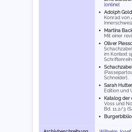
[
online
]
Adolph Gold
Konrad von A
Innerschweiz
Martina Bac
Mit einer rev
Oliver Ples
Schachzabel
im Kontext s
Schriftenrei
Schachzabel,
(Passepartou
Schneider].
Sarah Hutte
Edition und U
Katalog der 
Voss und Nor
Bd. 11,2/3 (
Burgerbiblio
Archivbeschreibung
Wilhelm Josef 