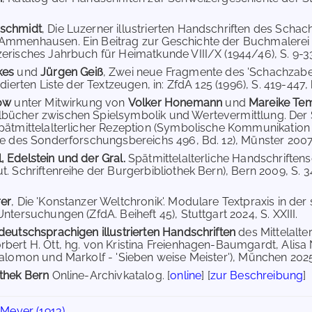
schmidt
, Die Luzerner illustrierten Handschriften des Sch
mmenhausen. Ein Beitrag zur Geschichte der Buchmalerei im
erisches Jahrbuch für Heimatkunde VIII/X (1944/46), S. 9-33, 
kes
und
Jürgen Geiß
, Zwei neue Fragmente des 'Schachza
idierten Liste der Textzeugen, in: ZfdA 125 (1996), S. 419-447, h
sow
unter Mitwirkung von
Volker Honemann
und
Mareike T
bücher zwischen Spielsymbolik und Wertevermittlung. Der 
pätmittelalterlicher Rezeption (Symbolische Kommunikation
he des Sonderforschungsbereichs 496, Bd. 12), Münster 2007,
 Edelstein und der Gral.
Spätmittelalterliche Handschriften
t. Schriftenreihe der Burgerbibliothek Bern), Bern 2009, S. 
rer
, Die 'Konstanzer Weltchronik'. Modulare Textpraxis in der s
ntersuchungen (ZfdA. Beiheft 45), Stuttgart 2024, S. XXIII.
deutschsprachigen illustrierten Handschriften
des Mittelalt
bert H. Ott, hg. von Kristina Freienhagen-Baumgardt, Alis
Salomon und Markolf - 'Sieben weise Meister'), München 2025, 
thek Bern
Online-Archivkatalog. [
online
] [
zur Beschreibung
]
Meyer (1913)