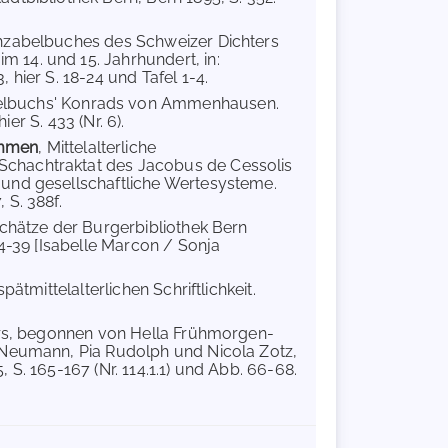
achzabelbuches des Schweizer Dichters
 14. und 15. Jahrhundert, in:
hier S. 18-24 und Tafel 1-4.
belbuchs' Konrads von Ammenhausen.
ier S. 433 (Nr. 6).
emmen
, Mittelalterliche
Schachtraktat des Jacobus de Cessolis
 und gesellschaftliche Wertesysteme.
 S. 388f.
schätze der Burgerbibliothek Bern
34-39 [Isabelle Marcon / Sonja
pätmittelalterlichen Schriftlichkeit.
ers, begonnen von Hella Frühmorgen-
a Neumann, Pia Rudolph und Nicola Zotz,
S. 165-167 (Nr. 114.1.1) und Abb. 66-68.