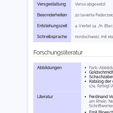
Versgestaltung
Verse abgesetzt
Besonderheiten
20 lavierte Federze
Entstehungszeit
4. Viertel 14. Jh. (B
Schreibsprache
nordschweiz. mit el
Forschungsliteratur
Abbildungen
Farb-Abbildu
Goldschmid
Schachzabel,
Katalog der 
174, farbig] 
Literatur
Ferdinand V
am Rhein. N
Schriftwerke
Emil Bloesc