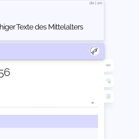
de
|
en
ger Texte des Mittelalters
56