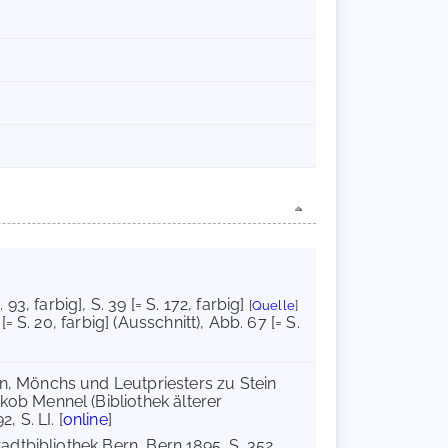
S. 93, farbig]
, S. 39 [= S. 172, farbig]
[
Quelle
]
[= S. 20, farbig] (Ausschnitt)
, Abb. 67 [= S.
 Mönchs und Leutpriesters zu Stein
b Mennel (Bibliothek älterer
 S. LI. [
online
]
dtbibliothek Bern, Bern 1895, S. 352.