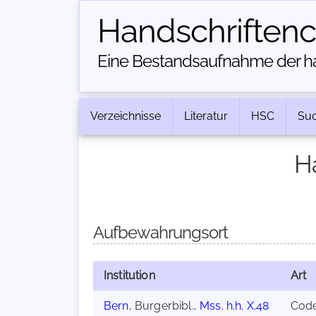
Handschriften­
Eine Bestandsaufnahme der han
Verzeichnisse
Literatur
HSC
Su
H
Aufbewahrungsort
Institution
Art
Bern
, Burgerbibl.,
Mss. h.h. X.48
Cod