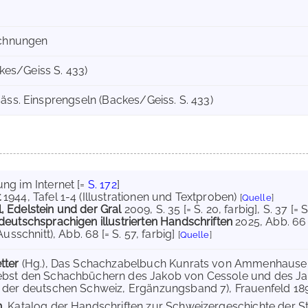
ichnungen
ackes/Geiss S. 433)
säss. Einsprengseln (Backes/Geiss. S. 433)
ng im Internet
[=
S. 172
]
t
1944
, Tafel 1-4 (Illustrationen und Textproben)
[
Quelle
]
 Edelstein und der Gral
2009
, S. 35 [= S. 20, farbig]
, S. 37 [= 
deutschsprachigen illustrierten Handschriften
2025
, Abb. 66 
(Ausschnitt)
, Abb. 68 [= S. 57, farbig]
[
Quelle
]
etter
(Hg.), Das Schachzabelbuch Kunrats von Ammenhausen,
ebst den Schachbüchern des Jakob von Cessole und des Jako
 der deutschen Schweiz, Ergänzungsband 7), Frauenfeld 1892,
h
, Katalog der Handschriften zur Schweizergeschichte der Sta