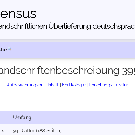
census
dschriftlichen Über­lieferung deutschsprachi
che
andschriftenbeschreibung 39
Aufbewahrungsort
|
Inhalt
|
Kodikologie
|
Forschungsliteratur
Umfang
ex
94 Blätter (188 Seiten)