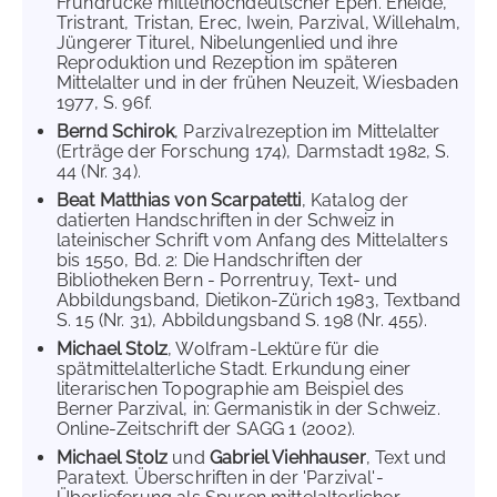
Frühdrucke mittelhochdeutscher Epen. Eneide,
Tristrant, Tristan, Erec, Iwein, Parzival, Willehalm,
Jüngerer Titurel, Nibelungenlied und ihre
Reproduktion und Rezeption im späteren
Mittelalter und in der frühen Neuzeit, Wiesbaden
1977, S. 96f.
Bernd Schirok
, Parzivalrezeption im Mittelalter
(Erträge der Forschung 174), Darmstadt 1982, S.
44 (Nr. 34).
Beat Matthias von Scarpatetti
, Katalog der
datierten Handschriften in der Schweiz in
lateinischer Schrift vom Anfang des Mittelalters
bis 1550, Bd. 2: Die Handschriften der
Bibliotheken Bern - Porrentruy, Text- und
Abbildungsband, Dietikon-Zürich 1983, Textband
S. 15 (Nr. 31), Abbildungsband S. 198 (Nr. 455).
Michael Stolz
, Wolfram-Lektüre für die
spätmittelalterliche Stadt. Erkundung einer
literarischen Topographie am Beispiel des
Berner Parzival, in: Germanistik in der Schweiz.
Online-Zeitschrift der SAGG 1 (2002).
Michael Stolz
und
Gabriel Viehhauser
, Text und
Paratext. Überschriften in der 'Parzival'-