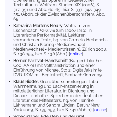
Überlieferung als Spuren mittelalterlicher
Textkultur, in: Wolfram-Studien XIX (2006), S.
317-351 und Abb. 60-65, hier S. 337-342, 349-
351 (Abdruck der Zwischenüberschriften), Abb.
65.
Katharina Mertens Fleury
, Wolfram von
Eschenbach:
Parzival
(um 1200/1210), in:
Literarische Performativität. Lektüren
vormoderner Texte, hg. von Cornelia Herberichs
und Christian Kiening (Medienwandel -
Medienwechsel - Medienwissen 3), Zürich 2008,
S. 138-155, hier S. 138 (Abb.). [
online
]
Berner Parzival-Handschrift
(Burgerbibliothek,
Cod. AA 91) mit Volltranskription und einer
Einführung von Michael Stolz. Digitalfaksimile
DVD-ROM mit Begleitheft, Simbach/Inn 2009.
Klaus Ridder
, Grenzüberschreitungen. Tabu-
Wahrnehmung und Lach-Inszenierung in
mittelalterlicher Literatur, in: Dichtung und
Didaxe. Lehrhaftes Sprechen in der deutschen
Literatur des Mittelalters, hg. von Henrike
Lähnemann und Sandra Linden, Berlin/New
York 2009, S. 135-153, hier S. 141 (Abb. 1). [
online
]
Schachzabel, Edelstein und der Gral.