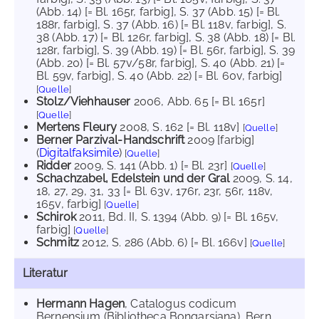
(Abb. 14) [= Bl. 165r, farbig]
, S. 37 (Abb. 15) [= Bl.
188r, farbig]
, S. 37 (Abb. 16) [= Bl. 118v, farbig]
, S.
38 (Abb. 17) [= Bl. 126r, farbig]
, S. 38 (Abb. 18) [= Bl.
128r, farbig]
, S. 39 (Abb. 19) [= Bl. 56r, farbig]
, S. 39
(Abb. 20) [= Bl. 57v/58r, farbig]
, S. 40 (Abb. 21) [=
Bl. 59v, farbig]
, S. 40 (Abb. 22) [= Bl. 60v, farbig]
[
Quelle
]
Stolz/Viehhauser
2006
, Abb. 65 [= Bl. 165r]
[
Quelle
]
Mertens Fleury
2008
, S. 162 [= Bl. 118v]
[
Quelle
]
Berner Parzival-Handschrift
2009
[farbig]
(
Digitalfaksimile
)
[
Quelle
]
Ridder
2009
, S. 141 (Abb. 1) [= Bl. 23r]
[
Quelle
]
Schachzabel, Edelstein und der Gral
2009
, S. 14,
18, 27, 29, 31, 33 [= Bl. 63v, 176r, 23r, 56r, 118v,
165v, farbig]
[
Quelle
]
Schirok
2011
, Bd. II, S. 1394 (Abb. 9) [= Bl. 165v,
farbig]
[
Quelle
]
Schmitz
2012
, S. 286 (Abb. 6) [= Bl. 166v]
[
Quelle
]
Literatur
Hermann Hagen
, Catalogus codicum
Bernensium (Bibliotheca Bongarsiana), Bern