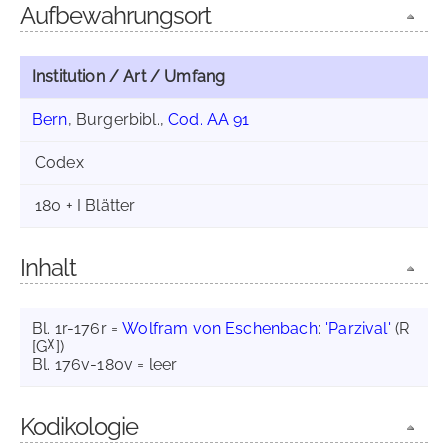
Aufbewahrungsort
Institution / Art / Umfang
Bern
, Burgerbibl.,
Cod. AA 91
Codex
180 + I Blätter
Inhalt
Bl. 1r-176r =
Wolfram von Eschenbach
:
'Parzival'
(R
χ
[G
])
Bl. 176v-180v = leer
Kodikologie