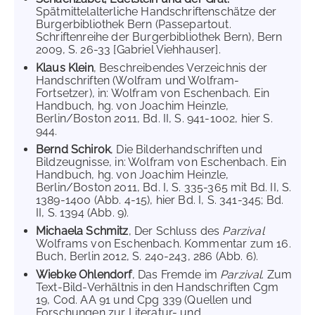
Spätmittelalterliche Handschriftenschätze der
Burgerbibliothek Bern (Passepartout.
Schriftenreihe der Burgerbibliothek Bern), Bern
2009, S. 26-33 [Gabriel Viehhauser].
Klaus Klein
, Beschreibendes Verzeichnis der
Handschriften (Wolfram und Wolfram-
Fortsetzer), in: Wolfram von Eschenbach. Ein
Handbuch, hg. von Joachim Heinzle,
Berlin/Boston 2011, Bd. II, S. 941-1002, hier S.
944.
Bernd Schirok
, Die Bilderhandschriften und
Bildzeugnisse, in: Wolfram von Eschenbach. Ein
Handbuch, hg. von Joachim Heinzle,
Berlin/Boston 2011, Bd. I, S. 335-365 mit Bd. II, S.
1389-1400 (Abb. 4-15), hier Bd. I, S. 341-345; Bd.
II, S. 1394 (Abb. 9).
Michaela Schmitz
, Der Schluss des
Parzival
Wolframs von Eschenbach. Kommentar zum 16.
Buch, Berlin 2012, S. 240-243, 286 (Abb. 6).
Wiebke Ohlendorf
, Das Fremde im
Parzival
. Zum
Text-Bild-Verhältnis in den Handschriften Cgm
19, Cod. AA 91 und Cpg 339 (Quellen und
Forschungen zur Literatur- und