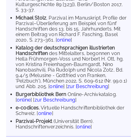
Kulturgeschichte 89 [323]), Berlin/Boston 2017,
S. 33-37.
Michael Stolz
, Parzival im Manuskript. Profile der
Parzival–Überlieferung am Beispiel von fünf
Handschriften des 13. bis 15. Jahrhunderts. Mit
einem Beitrag von Richard F. Fasching, Basel
2020, S. 273–361. [
online
]
Katalog der deutschsprachigen illustrierten
Handschriften
des Mittelalters, begonnen von
Hella Frühmorgen-Voss und Norbert H. Ott, hg.
von Kristina Freienhagen-Baumgardt, Nino
Nanobashvili, Pia Rudolph und Nicola Zotz, Bd.
9,4/5 (Melusine - Gottfried von Franken,
'Pelzbuch'), München 2022, S. 609-612 (Nr. 99.0.1)
und Abb. 205. [
online
] [
zur Beschreibung
]
Burgerbibliothek Bern
Online-Archivkatalog.
[
online
] [
zur Beschreibung
]
e-codices.
Virtuelle Handschriftenbibliothek der
Schweiz. [
online
]
Parzival-Projekt
(Universität Bern).
Handschriftenverzeichnis. [
online
]