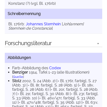
Konstanz (?) (vgl. Bl. 176rb)
Schreibernennung
Bl. 176rb:
Johannes Stemhein
[
Joh[annem]
Stemhein de Constancia
]
Forschungsliteratur
Abbildungen
Farb-Abbildung des
Codex
Benziger
1914
, Tafel 1-23 (alle Illustrationen)
[
Quelle
]
Stolz
2002
, S. 24 (Abb. 2) [= Bl. 176r, farbig]
, S. 27
(Abb. 3) [= Bl. 8r, farbig]
, S. 28 (Abb. 5) [= Bl. 18v,
farbig]
, S. 28 (Abb. 6) [= Bl. 20r, farbig]
, S. 28 (Abb.
7) [= Bl. 21r, farbig]
, S. 30 (Abb. 8) [= Bl. 23r, farbig]
,
S. 33 (Abb. 10) [= Bl. 46v/47r, farbig]
, S. 33 (Abb.
11) [= Bl. 47v/48r, farbig]
, S. 35 (Abb. 12) [= Bl. 63v,
farbig]
, S. 35 (Abb. 13) [= Bl. 165v, farbig]
, S. 37