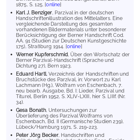
1875, S. 125. [
online
]
Karl J. Benziger
, Parzival in der deutschen
Handschriftenillustration des Mittelalters. Eine
vergleichende Darstellung des gesamten
vorhandenen Bildermaterials unter besonderer
Berücksichtigung der Berner Handschrift Cod.
AA. 91 (Studien zur Deutschen Kunstgeschichte
175), Straßburg 1914. [
online
]
Werner Kupferschmid
, Über den Wortschatz der
Berner Parzival-Handschrift (Sprache und
Dichtung 27), Bern 1923.
Eduard Hartl
, Verzeichnis der Handschriften und
Bruchstücke des Parzival, in: Vorwort zu Karl
Lachmann (Hg.), Wolfram von Eschenbach, 7.
neu bearb. Ausgabe, Bd. I: Lieder, Parzival und
Titurel, Berlin 1952, S. XLIV-LXIII, hier S. LIIIf. (Nr.
34).
Gesa Bonath
, Untersuchungen zur
Überlieferung des Parzival Wolframs von
Eschenbach, Bd. II (Germanische Studien 239),
Lübeck/Hamburg 1971, S. 219-223.
Peter Jörg Becker
, Handschriften und