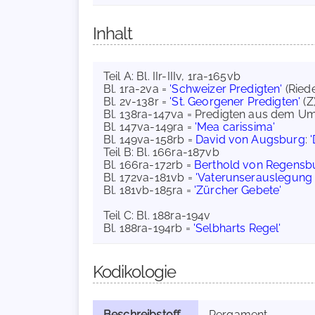
Inhalt
Teil A: Bl. IIr-IIIv, 1ra-165vb
Bl. 1ra-2va =
'Schweizer Predigten'
(Riede
Bl. 2v-138r =
'St. Georgener Predigten'
(Z
Bl. 138ra-147va = Predigten aus dem Umk
Bl. 147va-149ra =
'Mea carissima'
Bl. 149va-158rb =
David von Augsburg
:
Teil B: Bl. 166ra-187vb
Bl. 166ra-172rb =
Berthold von Regensb
Bl. 172va-181vb =
'Vaterunserauslegun
Bl. 181vb-185ra =
'Zürcher Gebete'
Teil C: Bl. 188ra-194v
Bl. 188ra-194rb =
'Selbharts Regel'
Kodikologie
Beschreibstoff
Pergament