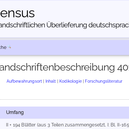
census
dschriftlichen Über­lieferung deutschsprachi
che
andschriftenbeschreibung 40
Aufbewahrungsort
|
Inhalt
|
Kodikologie
|
Forschungsliteratur
Umfang
II + 194 Blätter (aus 3 Teilen zusammengesetzt, I: Bl. II-165; I