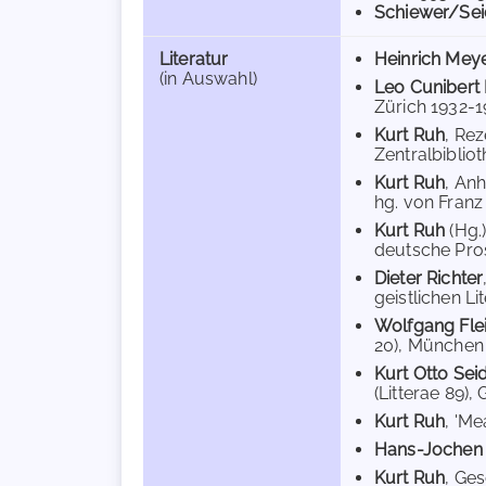
Schiewer/Sei
Literatur
Heinrich Mey
(in Auswahl)
Leo Cunibert
Zürich 1932-195
Kurt Ruh
, Rez
Zentralbibliot
Kurt Ruh
, An
hg. von Franz 
Kurt Ruh
(Hg.
deutsche Pros
Dieter Richter
geistlichen Li
Wolfgang Fle
20), München 
Kurt Otto Sei
(Litterae 89),
Kurt Ruh
, 'Me
Hans-Jochen
Kurt Ruh
, Ges