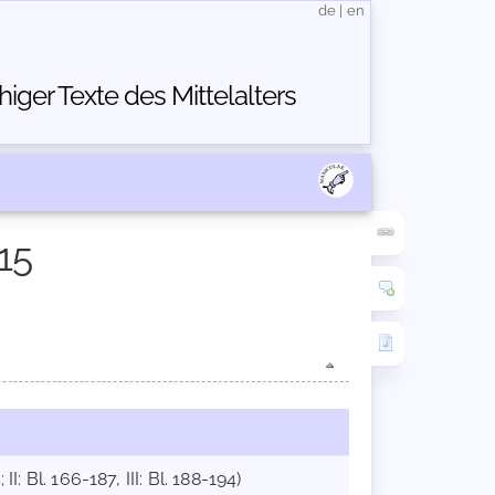
de
|
en
ger Texte des Mittelalters
15
I: Bl. 166-187, III: Bl. 188-194)