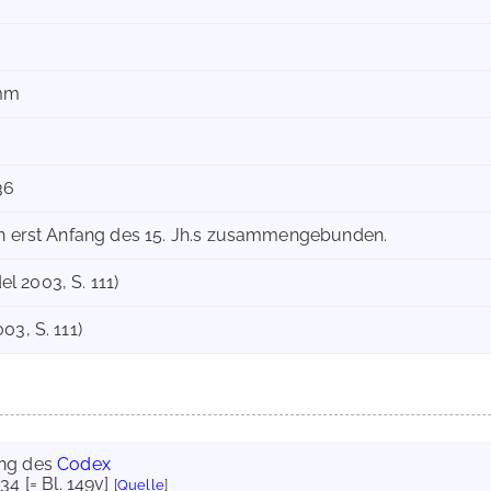
 mm
-36
en erst Anfang des 15. Jh.s zusammengebunden.
del 2003, S. 111)
03, S. 111)
ung des
Codex
534 [= Bl. 149v]
[
Quelle
]