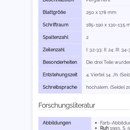
Blattgröße
250 x 178 mm
Schriftraum
185-190 x 130-135
Spaltenzahl
2
Zeilenzahl
I: 32-33; II: 24; III: 34
Besonderheiten
Die drei Teile wurd
Entstehungszeit
4. Viertel 14. Jh. (Sei
Schreibsprache
hochalem. (Seidel 20
Forschungsliteratur
Abbildungen
Farb-Abbild
Ruh
1993
, S. 