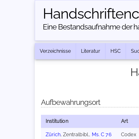
Handschriften­
Eine Bestandsaufnahme der han
Verzeichnisse
Literatur
HSC
Su
H
Aufbewahrungsort
Institution
Art
Zürich
, Zentralbibl.,
Ms. C 76
Codex