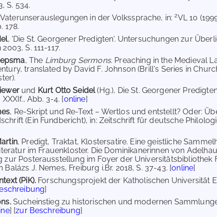
 S. 534.
2
, Vaterunserauslegungen in der Volkssprache, in:
VL 10 (1999
. 178.
del
, 'Die St. Georgener Predigten'. Untersuchungen zur Über
 2003, S. 111-117.
eepsma
, The
Limburg Sermons
. Preaching in the Medieval L
ntury, translated by David F. Johnson (Brill's Series in Chur
ster).
hiewer
und
Kurt Otto Seidel
(Hg.), Die St. Georgener Predigten
 XXXIf., Abb. 3-4. [
online
]
mes
, Re-Skript und Re-Text – Wertlos und entstellt? Oder: Übe
hrift (Ein Fundbericht), in: Zeitschrift für deutsche Philologi
artin
, Predigt, Traktat, Klostersatire. Eine geistliche Sammel
 Literatur im Frauenkloster. Die Dominikanerinnen von Adelhau
 zur Posterausstellung im Foyer der Universitätsbibliothek Fre
 Balázs J. Nemes, Freiburg i.Br. 2018, S. 37-43. [
online
]
text (PiK).
Forschungsprojekt der Katholischen Universität Ei
Beschreibung
]
ons.
Sucheinstieg zu historischen und modernen Sammlungen
ine
] [
zur Beschreibung
]