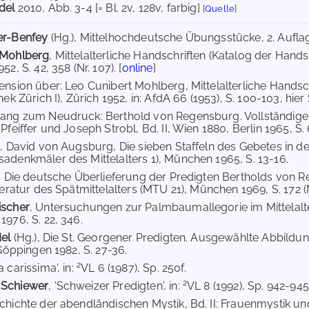
del
2010
, Abb. 3-4 [= Bl. 2v, 128v, farbig]
[
Quelle
]
er-Benfey
(Hg.), Mittelhochdeutsche Übungsstücke, 2. Auflage,
 Mohlberg
, Mittelalterliche Handschriften (Katalog der Handsc
2, S. 42, 358 (Nr. 107). [
online
]
ension über: Leo Cunibert Mohlberg, Mittelalterliche Handsc
hek Zürich I), Zürich 1952, in: AfdA 66 (1953), S. 100-103, hier S
hang zum Neudruck: Berthold von Regensburg. Vollständige
Pfeiffer und Joseph Strobl, Bd. II, Wien 1880, Berlin 1965, S. 6
), David von Augsburg, Die sieben Staffeln des Gebetes in d
adenkmäler des Mittelalters 1), München 1965, S. 13-16.
, Die deutsche Überlieferung der Predigten Bertholds von
teratur des Spätmittelalters (MTU 21), München 1969, S. 172 (N
ischer
, Untersuchungen zur Palmbaumallegorie im Mittelalt
1976, S. 22, 346.
del
(Hg.), Die St. Georgener Predigten. Ausgewählte Abbildun
 Göppingen 1982, S. 27-36.
2
a carissima', in:
VL 6 (1987), Sp. 250f.
2
 Schiewer
, 'Schweizer Predigten', in:
VL 8 (1992), Sp. 942-945
chichte der abendländischen Mystik, Bd. II: Frauenmystik un