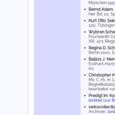
München 1993,
Bernd Adam
hier Bd. 10, Sp
Kurt Otto Sei
121), Tübingen
Wybren Sch
Fourteenth Ce
XIII, 473 (Regi
Regina D. Sc
Berlin 2010, S.
Balázs J. Ne
Eckhart-Handsc
60.
Christopher M
Ms. C 76, in:
Begleitkatalog
bearbeitet von
Predigt im Kon
[
online
] [
zur 
swisscollecti
Archiven. [
onl