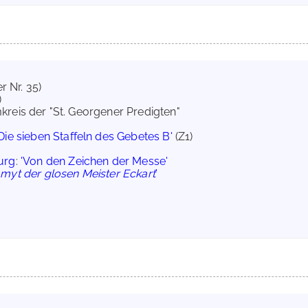
r Nr. 35)
)
reis der "St. Georgener Predigten"
'Die sieben Staffeln des Gebetes B'
(Z1)
urg
:
'Von den Zeichen der Messe'
g
myt der glosen Meister Eckart
'