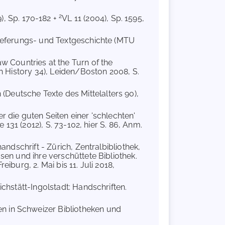
2
), Sp. 170-182 +
VL 11 (2004), Sp. 1595,
lieferungs- und Textgeschichte (MTU
aw Countries at the Turn of the
ch History 34), Leiden/Boston 2008, S.
 (Deutsche Texte des Mittelalters 90),
r die guten Seiten einer 'schlechten'
e 131 (2012), S. 73-102, hier S. 86, Anm.
handschrift - Zürich, Zentralbibliothek,
sen und ihre verschüttete Bibliothek.
iburg, 2. Mai bis 11. Juli 2018,
chstätt-Ingolstadt: Handschriften.
 in Schweizer Bibliotheken und