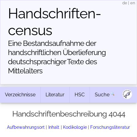
de
|
en
Handschriften­
census
Eine Bestandsaufnahme der
handschriftlichen Über­lieferung
deutschsprachiger Texte des
Mittelalters
Verzeichnisse
Literatur
HSC
Suche
Handschriftenbeschreibung 4044
Aufbewahrungsort
|
Inhalt
|
Kodikologie
|
Forschungsliteratur