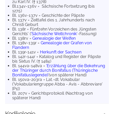
zu Karl IV. († 1378)
Bl.134v-136v = Sächsische Fortsetzung (bis
1275)
Bl. 136v-137v = Geschichte der Päpste
Bl. 137v = Zeittafel des 1. Jahrhunderts nach
Christi Geburt
Bl. 138r = Fünfzehn Vorzeichen des Jüngsten
Gerichts' (
'Sächsische Weltchronik'
-Fassung)
Bl. 138rv =
Genealogie der Welfen
Bl. 138v-139r =
Genealogie der Grafen von
Flandern
Bl. 139r-141v =
Herkunft der Sachsen
Bl. 142r-144r =
Katalog und Register der Päpste
bis Sixtus IV. († 1484)
Bl. 144va-148va =
'Erzählung über die Bekehrung
der Thüringer durch Bonifatius (Thüringische
Bonifatiuslegende)'
(von späterer Hand)
Bl. 150va-203ra = Lat.-dt. Vokabular
('Vokabulariengruppe Abba - Avis - Abbreviare'
[P1])
Bl. 207v = Gerichtsprotokoll (Nachtrag von
späterer Hand)
Kodikologie