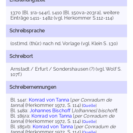
1370 [Bl. 1ra-144r], 1410 [Bl. 150va-203ra], weitere
Einträge 1411- 1482 (vgl. Herkommer S.112-114)
Schreibsprache
(ost)md. (thür.) nach nd. Vorlage (vgl. Klein S. 130)
Schreibort
Arnstadt / Erfurt / Sondershausen (?) (vgl. Wolf S.
107f.)
Schreibernennungen
Bl. 144r:
Konrad von Tanna
[
per Conradum de
tanna
] (Herkommer 1972, S. 114)
[
Quelle
]
Bl. 148a:
Johannes Bischoff
[
Jo[hannes] bischoff
]
Bl. 185ra:
Konrad von Tanna
[
per Conradum de
tanna
] (Herkommer 1972, S. 114)
[
Quelle
]
Bl. 185vb:
Konrad von Tanna
[
per Conradum de
tanna
] (Herkommer 1972, S. 114)
[
Quelle
]