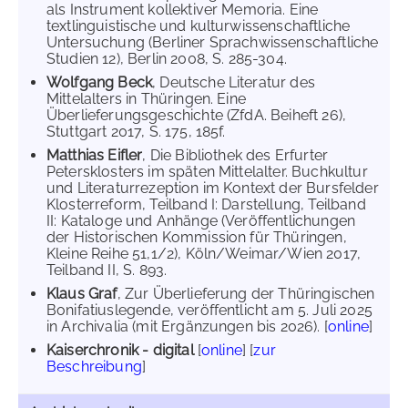
als Instrument kollektiver Memoria. Eine
textlinguistische und kulturwissenschaftliche
Untersuchung (Berliner Sprachwissenschaftliche
Studien 12), Berlin 2008, S. 285-304.
Wolfgang Beck
, Deutsche Literatur des
Mittelalters in Thüringen. Eine
Überlieferungsgeschichte (ZfdA. Beiheft 26),
Stuttgart 2017, S. 175, 185f.
Matthias Eifler
, Die Bibliothek des Erfurter
Petersklosters im späten Mittelalter. Buchkultur
und Literaturrezeption im Kontext der Bursfelder
Klosterreform, Teilband I: Darstellung, Teilband
II: Kataloge und Anhänge (Veröffentlichungen
der Historischen Kommission für Thüringen,
Kleine Reihe 51,1/2), Köln/Weimar/Wien 2017,
Teilband II, S. 893.
Klaus Graf
, Zur Überlieferung der Thüringischen
Bonifatiuslegende, veröffentlicht am 5. Juli 2025
in Archivalia (mit Ergänzungen bis 2026). [
online
]
Kaiserchronik - digital
[
online
] [
zur
Beschreibung
]