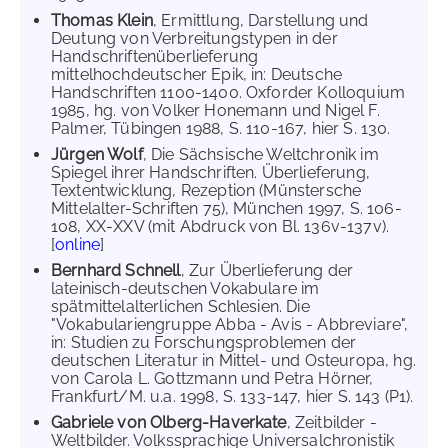
Thomas Klein
, Ermittlung, Darstellung und
Deutung von Verbreitungstypen in der
Handschriftenüberlieferung
mittelhochdeutscher Epik, in: Deutsche
Handschriften 1100-1400. Oxforder Kolloquium
1985, hg. von Volker Honemann und Nigel F.
Palmer, Tübingen 1988, S. 110-167, hier S. 130.
Jürgen Wolf
, Die Sächsische Weltchronik im
Spiegel ihrer Handschriften. Überlieferung,
Textentwicklung, Rezeption (Münstersche
Mittelalter-Schriften 75), München 1997, S. 106-
108, XX-XXV (mit Abdruck von Bl. 136v-137v).
[
online
]
Bernhard Schnell
, Zur Überlieferung der
lateinisch-deutschen Vokabulare im
spätmittelalterlichen Schlesien. Die
"Vokabulariengruppe Abba - Avis - Abbreviare",
in: Studien zu Forschungsproblemen der
deutschen Literatur in Mittel- und Osteuropa, hg.
von Carola L. Gottzmann und Petra Hörner,
Frankfurt/M. u.a. 1998, S. 133-147, hier S. 143 (P1).
Gabriele von Olberg-Haverkate
, Zeitbilder -
Weltbilder. Volkssprachige Universalchronistik