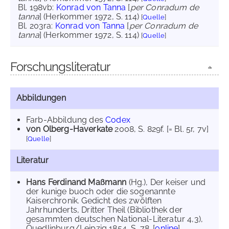
Bl. 198vb:
Konrad von Tanna
[
per Conradum de
tanna
] (Herkommer 1972, S. 114)
[
Quelle
]
Bl. 203ra:
Konrad von Tanna
[
per Conradum de
tanna
] (Herkommer 1972, S. 114)
[
Quelle
]
Forschungsliteratur
Abbildungen
Farb-Abbildung des
Codex
von Olberg-Haverkate
2008
, S. 829f. [= Bl. 5r, 7v]
[
Quelle
]
Literatur
Hans Ferdinand Maßmann
(Hg.), Der keiser und
der kunige buoch oder die sogenannte
Kaiserchronik. Gedicht des zwölften
Jahrhunderts, Dritter Theil (Bibliothek der
gesammten deutschen National-Literatur 4,3),
Quedlinburg/Leipzig 1854, S. 78. [
online
]