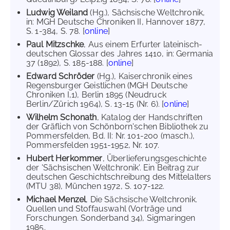
Ludwig Weiland
(Hg.), Sächsische Weltchronik,
in: MGH Deutsche Chroniken II, Hannover 1877,
S. 1-384, S. 78. [
online
]
Paul Mitzschke
, Aus einem Erfurter lateinisch-
deutschen Glossar des Jahres 1410, in: Germania
37 (1892), S. 185-188. [
online
]
Edward Schröder
(Hg.), Kaiserchronik eines
Regensburger Geistlichen (MGH Deutsche
Chroniken I,1), Berlin 1895 (Neudruck
Berlin/Zürich 1964), S. 13-15 (Nr. 6). [
online
]
Wilhelm Schonath
, Katalog der Handschriften
der Gräflich von Schönborn'schen Bibliothek zu
Pommersfelden, Bd. II: Nr. 101-200 (masch.),
Pommersfelden 1951-1952, Nr. 107.
Hubert Herkommer
, Überlieferungsgeschichte
der 'Sächsischen Weltchronik'. Ein Beitrag zur
deutschen Geschichtschreibung des Mittelalters
(MTU 38), München 1972, S. 107-122.
Michael Menzel
, Die Sächsische Weltchronik.
Quellen und Stoffauswahl (Vorträge und
Forschungen. Sonderband 34), Sigmaringen
1985.