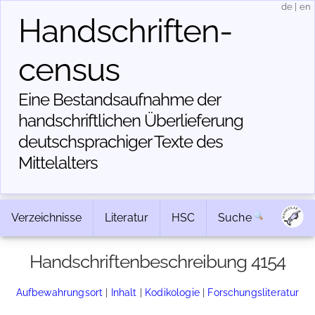
de
|
en
Handschriften­
census
Eine Bestandsaufnahme der
handschriftlichen Über­lieferung
deutschsprachiger Texte des
Mittelalters
Verzeichnisse
Literatur
HSC
Suche
Handschriftenbeschreibung 4154
Aufbewahrungsort
|
Inhalt
|
Kodikologie
|
Forschungsliteratur