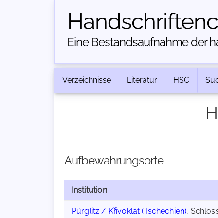
Handschriften­
Eine Bestandsaufnahme der han
Verzeichnisse
Literatur
HSC
Su
H
Aufbewahrungsorte
Institution
Pürglitz / Křivoklát (Tschechien)
, Schloss