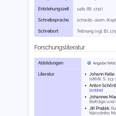
Entstehungszeit
1481 (Bl. 175r)
Schreibsprache
schwäb.-alem. (Kapt
Schreibort
Tettnang (vgl. Bl. 175
Forschungsliteratur
Abbildungen
Angabe fehlt
Literatur
Johann Kelle
(1868), S. 113-1
Anton Schön
[
online
]
Johannes Mar
Beiträge und 
Jiří Pražák
, R
Národního Muze