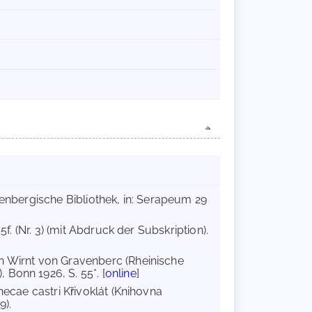
tenbergische Bibliothek, in: Serapeum 29
75f. (Nr. 3) (mit Abdruck der Subskription).
on Wirnt von Gravenberc (Rheinische
Bonn 1926, S. 55*. [
online
]
hecae castri Křivoklát (Knihovna
9).