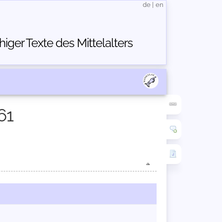
de
|
en
ger Texte des Mittelalters
61