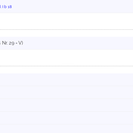
 I b 18
 Nr. 29 = V)