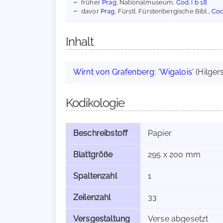
früher
Prag
, Nationalmuseum,
Cod. I b 18
davor
Prag
, Fürstl. Fürstenbergische Bibl.,
Cod.
Inhalt
Wirnt von Grafenberg
:
'Wigalois'
(Hilgers
Kodikologie
Beschreibstoff
Papier
Blattgröße
295 x 200 mm
Spaltenzahl
1
Zeilenzahl
33
Versgestaltung
Verse abgesetzt