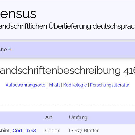
census
dschriftlichen Über­lieferung deutschsprachi
che
andschriftenbeschreibung 41
Aufbewahrungsorte
|
Inhalt
|
Kodikologie
|
Forschungsliteratur
Art
Umfang
bibl.,
Cod. I b 18
Codex
I + 177 Blätter