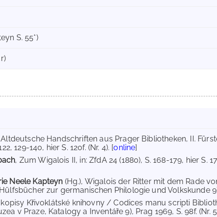
eyn S. 55*)
r)
, Altdeutsche Handschriften aus Prager Bibliotheken, II. Fürs
22, 129-140, hier S. 120f. (Nr. 4). [
online
]
bach
, Zum Wigalois II, in: ZfdA 24 (1880), S. 168-179, hier S. 1
ie Neele Kapteyn
(Hg.), Wigalois der Ritter mit dem Rade v
Hülfsbücher zur germanischen Philologie und Volkskunde 9), 
ukopisy Křivoklátské knihovny / Codices manu scripti Bibliot
a v Praze, Katalogy a Inventáře 9), Prag 1969, S. 98f. (Nr. 5