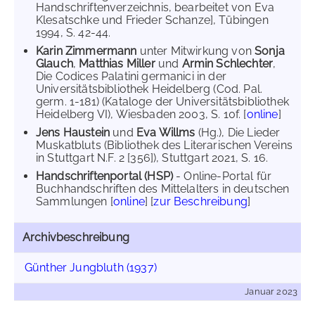
Handschriftenverzeichnis, bearbeitet von Eva
Klesatschke und Frieder Schanze], Tübingen
1994, S. 42-44.
Karin Zimmermann
unter Mitwirkung von
Sonja
Glauch
,
Matthias Miller
und
Armin Schlechter
,
Die Codices Palatini germanici in der
Universitätsbibliothek Heidelberg (Cod. Pal.
germ. 1-181) (Kataloge der Universitätsbibliothek
Heidelberg VI), Wiesbaden 2003, S. 10f. [
online
]
Jens Haustein
und
Eva Willms
(Hg.), Die Lieder
Muskatbluts (Bibliothek des Literarischen Vereins
in Stuttgart N.F. 2 [356]), Stuttgart 2021, S. 16.
Handschriftenportal (HSP)
- Online-Portal für
Buchhandschriften des Mittelalters in deutschen
Sammlungen [
online
] [
zur Beschreibung
]
Archivbeschreibung
Günther Jungbluth (1937)
Januar 2023