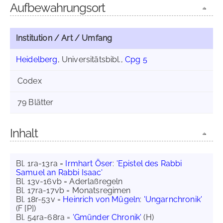
Aufbewahrungsort
Institution / Art / Umfang
Heidelberg
, Universitätsbibl.,
Cpg 5
Codex
79 Blätter
Inhalt
Bl. 1ra-13ra =
Irmhart Öser
:
'Epistel des Rabbi
Samuel an Rabbi Isaac'
Bl. 13v-16vb = Aderlaßregeln
Bl. 17ra-17vb = Monatsregimen
Bl. 18r-53v =
Heinrich von Mügeln
:
'Ungarnchronik'
(F [P])
Bl. 54ra-68ra =
'Gmünder Chronik'
(H)