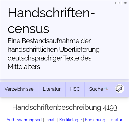
de
|
en
Handschriften­
census
Eine Bestandsaufnahme der
handschriftlichen Über­lieferung
deutschsprachiger Texte des
Mittelalters
Verzeichnisse
Literatur
HSC
Suche
Handschriftenbeschreibung 4193
Aufbewahrungsort
|
Inhalt
|
Kodikologie
|
Forschungsliteratur