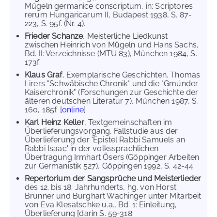
Mügeln germanice conscriptum, in: Scriptores
rerum Hungaricarum II, Budapest 1938, S. 87-
223, S. 95f. (Nr. 4).
Frieder Schanze
, Meisterliche Liedkunst
zwischen Heinrich von Mügeln und Hans Sachs,
Bd. II: Verzeichnisse (MTU 83), München 1984, S.
173f.
Klaus Graf
, Exemplarische Geschichten. Thomas
Lirers "Schwäbische Chronik" und die "Gmünder
Kaiserchronik" (Forschungen zur Geschichte der
älteren deutschen Literatur 7), München 1987, S.
160, 185f. [
online
]
Karl Heinz Keller
, Textgemeinschaften im
Überlieferungsvorgang. Fallstudie aus der
Überlieferung der 'Epistel Rabbi Samuels an
Rabbi Isaac' in der volkssprachlichen
Übertragung Irmhart Ösers (Göppinger Arbeiten
zur Germanistik 527), Göppingen 1992, S. 42-44.
Repertorium der Sangsprüche und Meisterlieder
des 12. bis 18. Jahrhunderts, hg. von Horst
Brunner und Burghart Wachinger unter Mitarbeit
von Eva Klesatschke u.a., Bd. 1: Einleitung,
Überlieferung [darin S. 59-318: